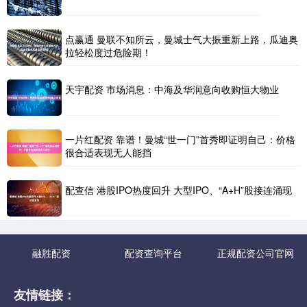
点赢通 曼联不知所云，曼城士气大振重新上路，瓜迪奥
拉轻松度过危险期！
天宇配资 市场消息：中海及华润意向收购恒大物业
一片红配资 靠谱！曼城“世一门”首秀即证明自己：价格
很合适表现无人能挡
配查信 港股IPO热度回升 大型IPO、“A+H”股接连涌现
融胜配资
配资查询平台
正规配资公司官网
友情链接：