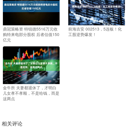
鼎冠策略资 特锐德5516万元收
前海吉安 002513，5连板！化
购特来电部分股权 后者估值150
工股逆势爆发！
亿元
金牛所 夫妻都退休了，才明白
儿女孝不孝顺，不是给钱，而是
这两点
相关评论