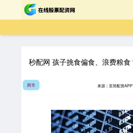
秒配网 孩子挑食偏食、浪费粮
两市
来源：至简配资AP