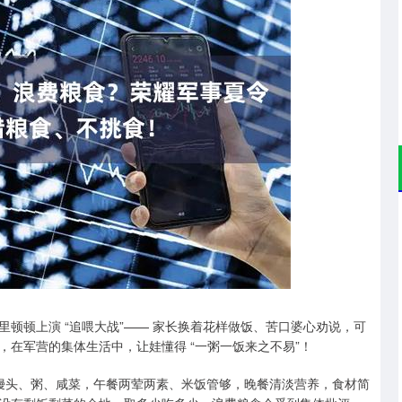
沪深300
4694.44
.42%
43.13
0.93%
顿顿上演 “追喂大战”—— 家长换着花样做饭、苦口婆心劝说，可
在军营的集体生活中，让娃懂得 “一粥一饭来之不易”！
。早餐馒头、粥、咸菜，午餐两荤两素、米饭管够，晚餐清淡营养，食材简