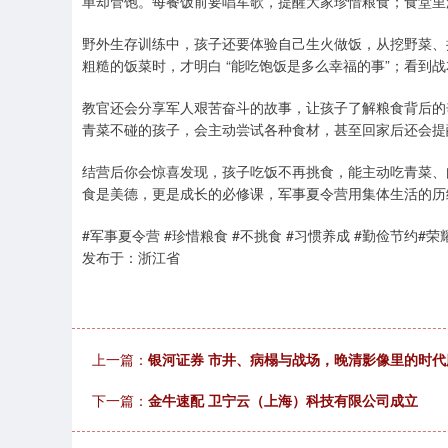
单却管饱。每餐饭前要唱军歌，提醒大家珍惜粮食；食堂里
野外生存训练中，孩子还要体验自己生火做饭，从挖野菜、
粗糙的饭菜时，才明白 “能吃饱饭是多么幸福的事”；看到
教官还会分享军人艰苦奋斗的故事，让孩子了解粮食背后的
青菜不碰的孩子，会主动尝试各种食材，甚至回家后还会提醒
结营后你会惊喜发现，孩子吃饭不再挑食，能主动吃青菜、
食是美德，更是成长的必修课，军事夏令营用集体生活的历
#军事夏令营 #珍惜粮食 #不挑食 #习惯养成 #勤俭节约#
发布于：浙江省
上一篇：
银河证券 市井、病榻与战场，晚清影像里的时代
下一篇：
金牛速配 卫宁云（上海）科技有限公司成立