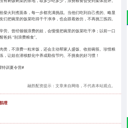
没有剩饭剩菜的余地，取多少吃多少，浪费粮食会受到集体批评。
拾柴火到煮面条，每一步都充满挑战。当他们吃到自己煮的、略显
战友们把碗里的饭菜吃得干干净净，也会跟着效仿，不再挑三拣四。
辛劳。曾经顿顿浪费的娃，会慢慢把碗里的饭菜吃干净；以前一口
爸妈 “别浪费粮食”。
肉类，不浪费一粒米饭，还会主动帮家人盛饭、收拾碗筷。珍惜粮
练，让娃在潜移默化中养成勤俭节约、不挑食的好习惯！
荣耀特训夏令营#
融胜配资提示：文章来自网络，不代表本站观点。
肌理