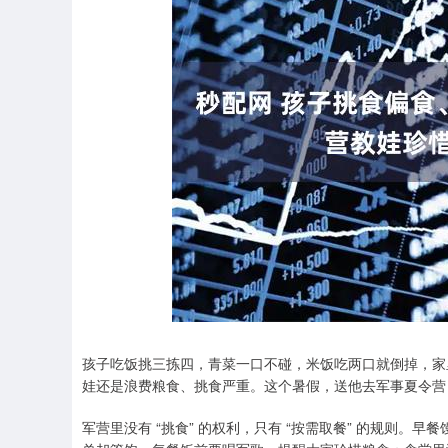
深证成指
14311.01
.68
1.02%
200.89
1
孩子吃饭挑三拣四，青菜一口不碰，米饭吃两口就倒掉，家里
娃还是浪费粮食、挑食严重。这个暑假，送他去军事夏令营，
军营里没有 “挑食” 的权利，只有 “按需取餐” 的规则