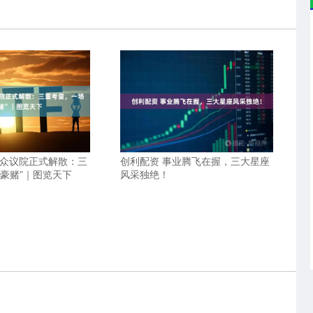
本众议院正式解散：三
创利配资 事业腾飞在握，三大星座
“豪赌”｜图览天下
风采独绝！