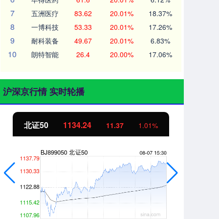
7
五洲医疗
83.62
20.01%
18.37%
8
一博科技
53.33
20.01%
17.26%
9
耐科装备
49.67
20.01%
6.83%
10
朗特智能
26.4
20.00%
17.06%
沪深京行情 实时轮播
北证50
1134.24
创
11.37
1.01%