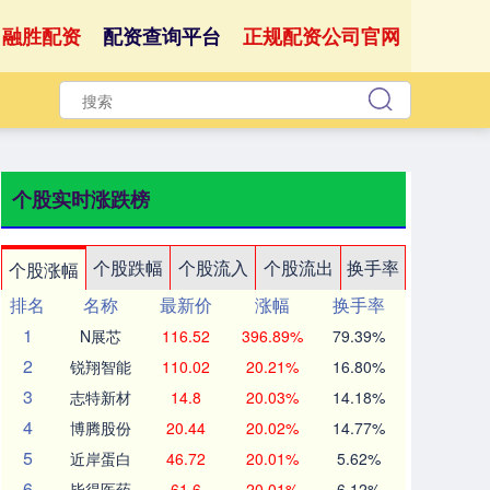
融胜配资
配资查询平台
正规配资公司官网
个股实时涨跌榜
个股跌幅
个股流入
个股流出
换手率
个股涨幅
排名
名称
最新价
涨幅
换手率
1
N展芯
116.52
396.89%
79.39%
2
锐翔智能
110.02
20.21%
16.80%
3
志特新材
14.8
20.03%
14.18%
4
博腾股份
20.44
20.02%
14.77%
5
近岸蛋白
46.72
20.01%
5.62%
6
毕得医药
61.6
20.01%
6.12%