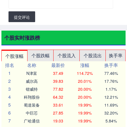
提交评论
个股实时涨跌榜
个股跌幅
个股流入
个股流出
换手率
个股涨幅
排名
名称
最新价
涨幅
换手率
1
N津富
37.49
114.72%
77.46%
2
威尔高
39.83
20.01%
17.76%
3
锴威特
77.82
20.00%
1.17%
4
科翔股份
64.32
20.00%
12.21%
5
蜀道装备
33.61
19.99%
11.69%
6
中巨芯
27.85
19.99%
32.20%
7
广哈通信
19.03
19.99%
5.84%