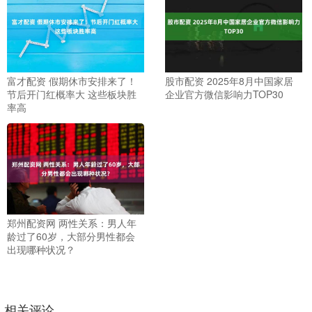
富才配资 假期休市安排来了！
股市配资 2025年8月中国家居
节后开门红概率大 这些板块胜
企业官方微信影响力TOP30
率高
郑州配资网 两性关系：男人年
龄过了60岁，大部分男性都会
出现哪种状况？
相关评论