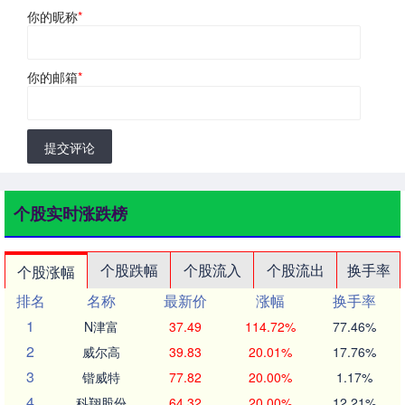
你的昵称
*
你的邮箱
*
提交评论
个股实时涨跌榜
个股跌幅
个股流入
个股流出
换手率
个股涨幅
排名
名称
最新价
涨幅
换手率
1
N津富
37.49
114.72%
77.46%
2
威尔高
39.83
20.01%
17.76%
3
锴威特
77.82
20.00%
1.17%
4
科翔股份
64.32
20.00%
12.21%