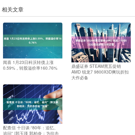
相关文章
闻喜 1月23日科沃转债上涨
鼎盛证券 STEAM黑五促销
0.59%，转股溢价率160.76%
AMD 锐龙7 9800X3D爽玩折扣
大作必备
配查信 十日谈·“80年：追忆、
追问” |郭玉瑛 郭柏炎：为抗击