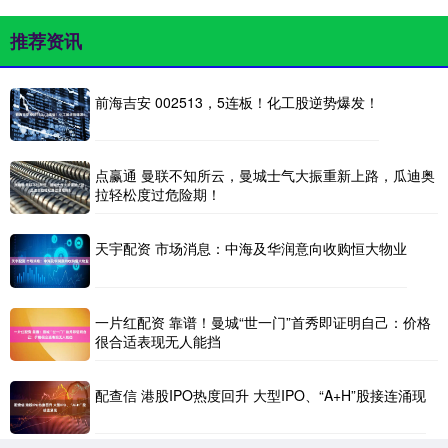
推荐资讯
前海吉安 002513，5连板！化工股逆势爆发！
点赢通 曼联不知所云，曼城士气大振重新上路，瓜迪奥
拉轻松度过危险期！
天宇配资 市场消息：中海及华润意向收购恒大物业
一片红配资 靠谱！曼城“世一门”首秀即证明自己：价格
很合适表现无人能挡
配查信 港股IPO热度回升 大型IPO、“A+H”股接连涌现