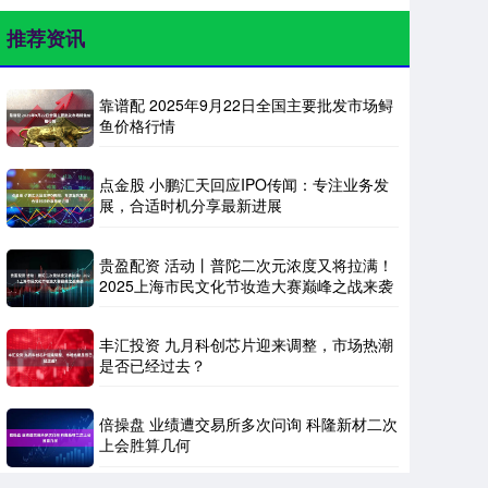
推荐资讯
靠谱配 2025年9月22日全国主要批发市场鲟
鱼价格行情
点金股 小鹏汇天回应IPO传闻：专注业务发
展，合适时机分享最新进展
贵盈配资 活动丨普陀二次元浓度又将拉满！
2025上海市民文化节妆造大赛巅峰之战来袭
丰汇投资 九月科创芯片迎来调整，市场热潮
是否已经过去？
倍操盘 业绩遭交易所多次问询 科隆新材二次
上会胜算几何