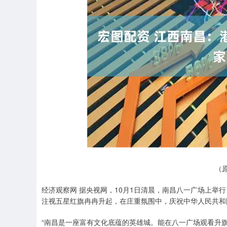
上证指数
3940.04
.40
2.13%
39.68
1.
（
经济观察网 据央视网，10月1日清晨，南昌八一广场上举
注视五星红旗冉冉升起，在庄重氛围中，庆祝中华人民共和
“南昌是一座富有文化底蕴的英雄城。能在八一广场观看升