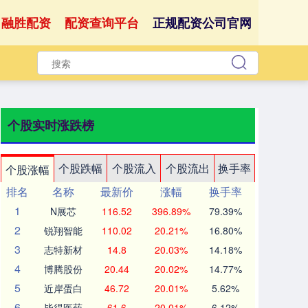
融胜配资
配资查询平台
正规配资公司官网
个股实时涨跌榜
个股跌幅
个股流入
个股流出
换手率
个股涨幅
排名
名称
最新价
涨幅
换手率
1
N展芯
116.52
396.89%
79.39%
2
锐翔智能
110.02
20.21%
16.80%
3
志特新材
14.8
20.03%
14.18%
4
博腾股份
20.44
20.02%
14.77%
5
近岸蛋白
46.72
20.01%
5.62%
6
毕得医药
61.6
20.01%
6.12%