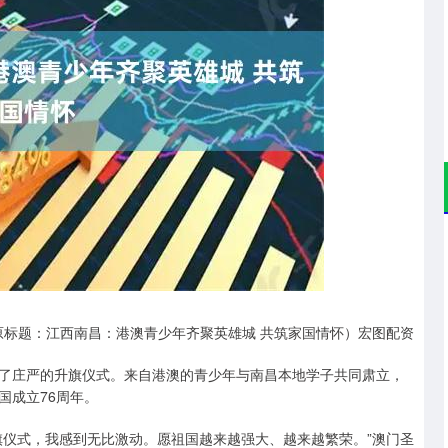
深证成指
14311.01
02%
200.89
1.42%
原标题：江西南昌：港澳青少年齐聚英雄城 共筑家国情怀）宏图配资
行了庄严的升旗仪式。来自港澳的青少年与南昌本地学子共同肃立，
国成立76周年。
旗仪式，我感到无比激动。愿祖国越来越强大、越来越繁荣。”澳门圣