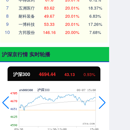
7
五洲医疗
83.62
20.01%
18.37%
8
耐科装备
49.67
20.01%
6.83%
9
一博科技
53.33
20.01%
17.26%
10
方邦股份
146.16
20.00%
7.68%
沪深京行情 实时轮播
沪深300
4694.44
北
43.13
0.93%