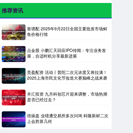
推荐资讯
靠谱配 2025年9月22日全国主要批发市场鲟
鱼价格行情
点金股 小鹏汇天回应IPO传闻：专注业务发
展，合适时机分享最新进展
贵盈配资 活动丨普陀二次元浓度又将拉满！
2025上海市民文化节妆造大赛巅峰之战来袭
丰汇投资 九月科创芯片迎来调整，市场热潮
是否已经过去？
倍操盘 业绩遭交易所多次问询 科隆新材二次
上会胜算几何