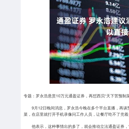
上证指数
3900.35
00
-0.01%
21.92
0.
专题：罗永浩悬赏10万元通盈证券，再怼西贝“天下苦预制
9月12日晚间消息，罗永浩今晚在多个平台直播，再谈
菜，在店里就打开手机录像问工作人员，让餐厅吃不了兜着
他表示，这种事情出的多了，就会推动立法通盈证券，“