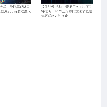
满天星！曼联真成球星
贵盈配资 活动丨普陀二次元浓度又
队就爆发，英超红魔太
将拉满！2025上海市民文化节妆造
大赛巅峰之战来袭