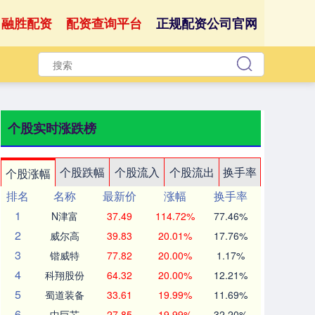
融胜配资
配资查询平台
正规配资公司官网
个股实时涨跌榜
个股跌幅
个股流入
个股流出
换手率
个股涨幅
排名
名称
最新价
涨幅
换手率
1
N津富
37.49
114.72%
77.46%
2
威尔高
39.83
20.01%
17.76%
3
锴威特
77.82
20.00%
1.17%
4
科翔股份
64.32
20.00%
12.21%
5
蜀道装备
33.61
19.99%
11.69%
6
中巨芯
27.85
19.99%
32.20%