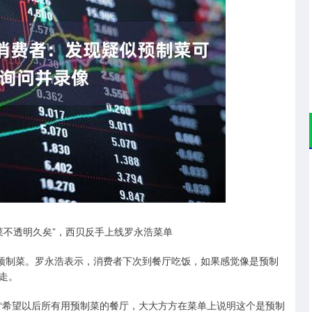
深证成指
14110.12
57%
-34.08
-0.24%
菜不透明久矣”，西贝反手上线罗永浩菜单
预制菜。罗永浩表示，消费者下次到餐厅吃饭，如果感觉像是预制
走。
希望以后所有用预制菜的餐厅，大大方方在菜单上说明这个是预制