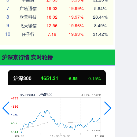
7
广哈通信
19.03
19.99%
5.84%
8
欣天科技
18.02
19.97%
28.44%
9
飞天诚信
12.56
19.96%
8.49%
10
任子行
7.16
19.93%
31.42%
沪深京行情 实时轮播
沪深300
4651.31
北
-6.85
-0.15%