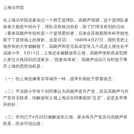
上海法学院
在上海法学院还参加过一个群艺篮球队。高晓声强调，这个篮球队参
加者大都是中间分子，球队没有政治色彩，除了打球没有别的活动
（看来高晓声年轻时是一个篮球爱好者，后来在苏南新闻专科学校也
留下了篮球场上的身影，这是后话）。1949年4月27日，国民党把上
海所有的大学都解散了，高晓声和堂兄高卓型等几个武进人便住在平
凉路小学。5月11日，上海还未被解放军占领，高晓声便和高卓型两
人穿过火线回到武进家乡，“想参加革命”。高晓声说自己当时急于离
开上海的思想动机是：
（一）怕上海也像青岛等城市一样，战争长期处于胶着状态；
（二）平凉路小学有个别同事以为高晓声是共产党，其实高晓声与共
产党并无联系，怕解放军占领上海后在同事面前“丢丑”，还是及早离
开的好；
（三）常州已于4月23日被解放军占领，家乡有共产党员与高晓声有
联系，回乡可找出路；