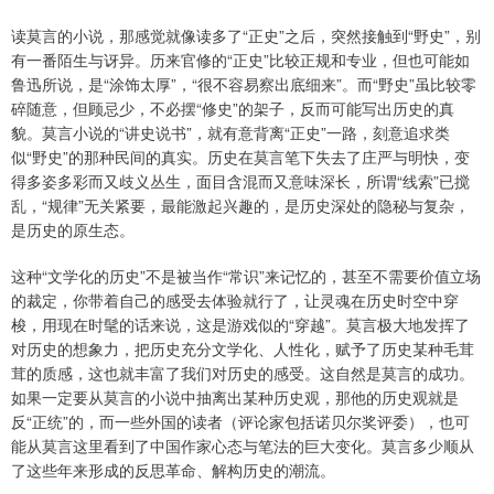
读莫言的小说，那感觉就像读多了“正史”之后，突然接触到“野史”，别
有一番陌生与讶异。历来官修的“正史”比较正规和专业，但也可能如
鲁迅所说，是“涂饰太厚”，“很不容易察出底细来”。而“野史”虽比较零
碎随意，但顾忌少，不必摆“修史”的架子，反而可能写出历史的真
貌。莫言小说的“讲史说书”，就有意背离“正史”一路，刻意追求类
似“野史”的那种民间的真实。历史在莫言笔下失去了庄严与明快，变
得多姿多彩而又歧义丛生，面目含混而又意味深长，所谓“线索”已搅
乱，“规律”无关紧要，最能激起兴趣的，是历史深处的隐秘与复杂，
是历史的原生态。
这种“文学化的历史”不是被当作“常识”来记忆的，甚至不需要价值立场
的裁定，你带着自己的感受去体验就行了，让灵魂在历史时空中穿
梭，用现在时髦的话来说，这是游戏似的“穿越”。莫言极大地发挥了
对历史的想象力，把历史充分文学化、人性化，赋予了历史某种毛茸
茸的质感，这也就丰富了我们对历史的感受。这自然是莫言的成功。
如果一定要从莫言的小说中抽离出某种历史观，那他的历史观就是
反“正统”的，而一些外国的读者（评论家包括诺贝尔奖评委），也可
能从莫言这里看到了中国作家心态与笔法的巨大变化。莫言多少顺从
了这些年来形成的反思革命、解构历史的潮流。