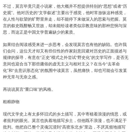
不过，莫言毕竟只是小说家，他大概并不想提供特别的“思想”或者“历
史观”。他对历史的“文学叙述”主要出于感觉，他时常放纵这种感觉，
在人性与欲望的旷野里奔走，却不能停下来做深入的思索与把握。莫
言的叙史既酣畅又世故，却未能给读者类似宗教意味的那种悲悯与深
思，而这正是中国文学普遍缺少的素质。
如果结合阅读感受来进一步思考，会发现莫言也有他的缺陷。也许我
们会问，这位天才却又有些任性的作家刻意回避对历史的正面描述与
规律的探寻，有意在“正史”模式之外尝试“野史化”的文学写作，是否无
意间也迎合当下那些庸俗的虚无主义与相对主义？在当今“去革命
化”和“去意识形态化”的氛围中读莫言，虽然痛快，却也可能会引发某
种无常与无奈之感。
再说说莫言“重口味”的风格。
粗粮静物
现代文学史上有太多怀旧式的乡土描写，其中寄植着浪漫的情思，或
者批判的眼光。莫言也执着地描写乡土，但他既不浪漫，也不满足于
批判。他把自己整个灵魂沉浸到“高密东北乡”里边，不厌其烦地描写