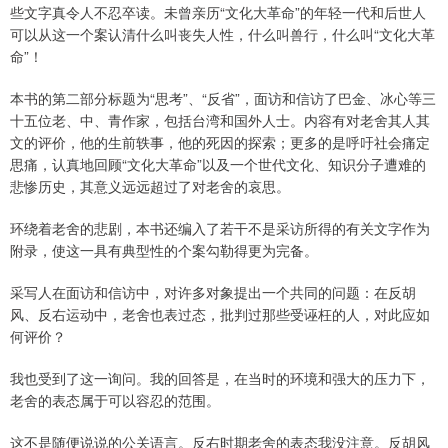
些文字真令人不忍卒读。未曾亲历“文化大革命”的年轻一代和后世人
可以从这一个案认清什么叫丧失人性，什么叫兽行，什么叫“文化大革
命”！
本书的第二部分标题为“思考”、“反省”，面访和信访了巴金、冰心等三
十五位老、中、青作家，包括台湾和国外人士。内容有对老舍其人其
文的评价，他的生前轶事，他的死因的探索；更多的是呼吁社会痛定
思痛，认真地回顾“文化大革命”以及一个世代文化、知识分子遭难的
悲惨历史，其意义远远超过了对老舍的哀思。
环绕着老舍的悲剧，本书还编入了若干不是采访所得的有关文字作为
附录，使这一具有典型性的个案勾勒得更为完备。
采写人在面访和信访中，对许多对象提出一个共同的问题：在反胡
风、反右运动中，老舍也表过态，批判过那些受诬枉的人，对此应如
何评价？
我也受到了这一询问。我的回答是，在当时的环境和强大的压力下，
老舍的表态属于可以容忍的范围。
这不是随便说说的公关语言。反右时期老舍的表态我没注意。反胡风