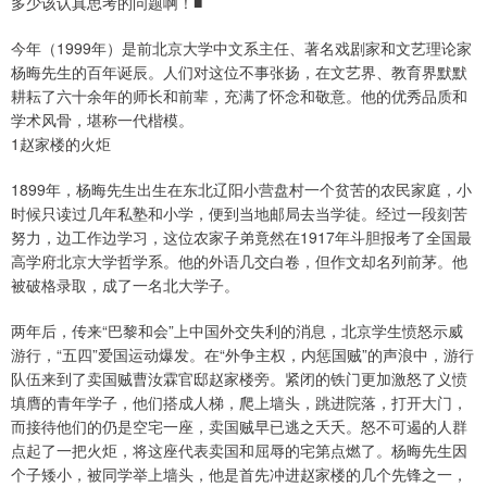
多少该认真思考的问题啊！■
今年（1999年）是前北京大学中文系主任、著名戏剧家和文艺理论家
杨晦先生的百年诞辰。人们对这位不事张扬，在文艺界、教育界默默
耕耘了六十余年的师长和前辈，充满了怀念和敬意。他的优秀品质和
学术风骨，堪称一代楷模。
1赵家楼的火炬
1899年，杨晦先生出生在东北辽阳小营盘村一个贫苦的农民家庭，小
时候只读过几年私塾和小学，便到当地邮局去当学徒。经过一段刻苦
努力，边工作边学习，这位农家子弟竟然在1917年斗胆报考了全国最
高学府北京大学哲学系。他的外语几交白卷，但作文却名列前茅。他
被破格录取，成了一名北大学子。
两年后，传来“巴黎和会”上中国外交失利的消息，北京学生愤怒示威
游行，“五四”爱国运动爆发。在“外争主权，内惩国贼”的声浪中，游行
队伍来到了卖国贼曹汝霖官邸赵家楼旁。紧闭的铁门更加激怒了义愤
填膺的青年学子，他们搭成人梯，爬上墙头，跳进院落，打开大门，
而接待他们的仍是空宅一座，卖国贼早已逃之夭夭。怒不可遏的人群
点起了一把火炬，将这座代表卖国和屈辱的宅第点燃了。杨晦先生因
个子矮小，被同学举上墙头，他是首先冲进赵家楼的几个先锋之一，