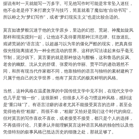
据说有时一天就能写一万多字。可见他写作时可能是常常坠入迷狂，
他不会老是停下来打磨文字与技巧，简直就着了魔似地“自动书写”，
所以称之为“梦幻写作”，或者“梦幻现实主义”也是比较合适的。
莫言如谵梦般沉迷于他的文学原乡，里边的幻想、荒诞、神魔如旋风
那样和现实搅到一起，让他迫不及待要用那种汪洋恣肆、狂放迷乱、
戏谑荒诞的“语言流”，以超越习以为常的僵化严酷的现实，把真真假
假光怪陆离描述为一种全然流动的世界。这样的写法读起来似乎毫无
节制，泥沙俱下。莫言要的就是那种放达与酣畅，这和鲁迅的反讽、
老舍的幽默、沈从文的舒缓、张爱玲的华丽、贾平凹的遒劲迥然不
同，和所有现当代作家都不同，他靠独特的语言与独特的素材建构了
只属于他自己的文学世界，他有了莫言式的极其鲜明的风格。
当然，这种风格在温柔敦厚的中国传统文学中见不到，在现代文学中
也几乎是“独一份”，这很新鲜，但很多人不会习惯这种风格，感到这
是“重口味”了。有语言洁癖的读者尤其不能接受莫言的恣肆，甚至会
觉得他有些“粗鄙”。而很不幸，“粗鄙”又恰好是我们这个时代的病症。
但对莫言的写作喜欢不喜欢，或者接受不接受，都只是个人的选择，
不再值得讨论。只要承认并能理解莫言这种语言风格的独创性以及他
凭借特别的叙事风格已抵达历史的细微之处，那就足够了。