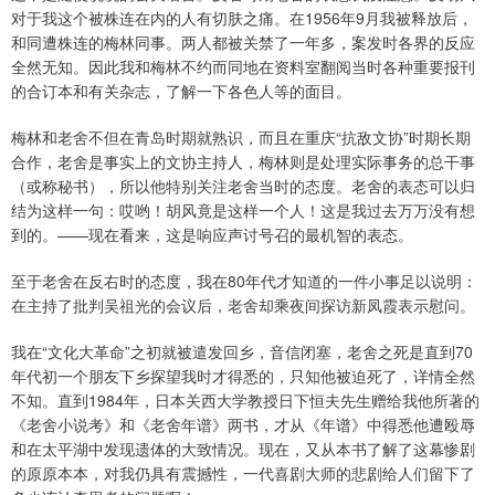
对于我这个被株连在内的人有切肤之痛。在1956年9月我被释放后，
和同遭株连的梅林同事。两人都被关禁了一年多，案发时各界的反应
全然无知。因此我和梅林不约而同地在资料室翻阅当时各种重要报刊
的合订本和有关杂志，了解一下各色人等的面目。
梅林和老舍不但在青岛时期就熟识，而且在重庆“抗敌文协”时期长期
合作，老舍是事实上的文协主持人，梅林则是处理实际事务的总干事
（或称秘书），所以他特别关注老舍当时的态度。老舍的表态可以归
结为这样一句：哎哟！胡风竟是这样一个人！这是我过去万万没有想
到的。——现在看来，这是响应声讨号召的最机智的表态。
至于老舍在反右时的态度，我在80年代才知道的一件小事足以说明：
在主持了批判吴祖光的会议后，老舍却乘夜间探访新凤霞表示慰问。
我在“文化大革命”之初就被遣发回乡，音信闭塞，老舍之死是直到70
年代初一个朋友下乡探望我时才得悉的，只知他被迫死了，详情全然
不知。直到1984年，日本关西大学教授日下恒夫先生赠给我他所著的
《老舍小说考》和《老舍年谱》两书，才从《年谱》中得悉他遭殴辱
和在太平湖中发现遗体的大致情况。现在，又从本书了解了这幕惨剧
的原原本本，对我仍具有震撼性，一代喜剧大师的悲剧给人们留下了