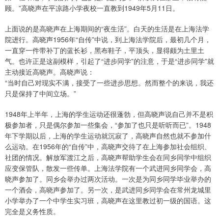
顾。”高晓声在平凉路小学夜校一直教到1949年5月11日。
上面说的是高晓声在上海期间的“夜生活”。白天的生活是在上海法学
院进行。高晓声1956年“自传”中说，到上海法学院后，最初几个月，
一直穿一件带补丁的蓝长衫，黑布鞋子，平顶头，显得颇为土里土
气。也许正是这副模样，引起了“进步同学”的注意，于是“进步同学”就
主动接近高晓声。高晓声说：
“当时自己对现实不满，接受了一些进步思想。然而整个的来说，我还
只是保持了中间立场。”
1948年上半年，上海的学生运动还很蓬勃，但高晓声说自己并不是积
极参加者，只是偶尔参加一些集会，“参加了也只是听听而已”。1948
年下学期以后，上海的学生运动就沉寂了，高晓声自然也就不参加什
么运动。在1956年的“自传”中，高晓声交待了在上海参加社会组织、
社团的情况。解放军渡江之后，高晓声帮助学生会在同乡同学中组织
应变保管队，散发一些传单。上海法学院有一个武进同乡同学会，高
晓声参加了。同乡会举办过两次活动。一次是为同乡同学毕业举办的
一个酒会，高晓声参加了。另一次，是武进同乡同学会在常州龙城里
小学举办了一个中学生实习班，高晓声在这里教过初一级的国语。这
完全是义务性质。