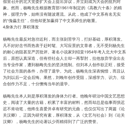
假里召开的北大党委扩大会上提出异议，并立刻成为大会的批判对
象。然而，杨晦先生根据教育部1961年制定的《高教六十条》的精
神，据理力争，始终没有随波逐流。从此，他成了中文系有名无实
的“傀儡主任”，但他却更加赢得了中文系师生的敬重。
4身体力行 厚积薄发
杨晦先生最反对急功近利，而主张刻苦学习，打好基础，厚积薄发。
凡不好好念书而热衷于赶时髦、大写应景的文章者，无不受到杨先生
的耐心劝阻甚至严厉批评。著名小说家刘绍棠1954年考入北大中文系
后，原想认真深造，但有些社会人士却一再掣肘，拉他放弃学业出去
当专业作家，遭到杨晦先生的坚决抵制。但刘本人创作欲正旺，接受
了社会方面的条件，办理了退学。为此，杨晦先生深表惋惜，而且认
为刘以后一定会后悔。果然，刘晚年创作受阻，深感学力、识力、综
合创作力不足，十分懊悔当年的退学。
杨晦先生本人则是厚积薄发的身体力行者。他晚年研治中国文艺思想
史，阅读了大量的古籍，积累了丰富的材料，然而却总是临事而惧迟
迟不肯动笔，他终生喜爱并卓有研究的元曲，也仅仅写出了两篇《论
关汉卿》。正因为研究有素，厚积薄发，从《文艺与社会》到《论关
汉卿》，杨晦先生的论著以少而精得到了广泛的赞誉。