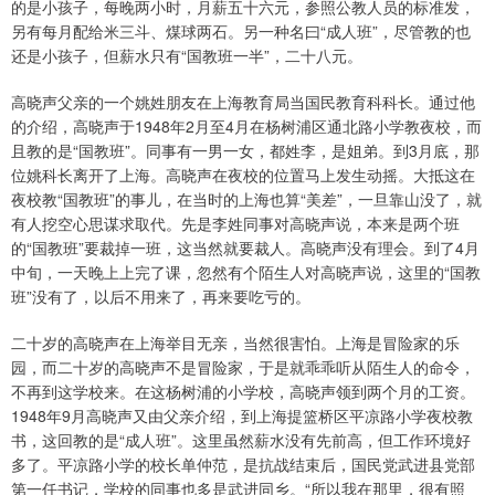
的是小孩子，每晚两小时，月薪五十六元，参照公教人员的标准发，
另有每月配给米三斗、煤球两石。另一种名曰“成人班”，尽管教的也
还是小孩子，但薪水只有“国教班一半”，二十八元。
高晓声父亲的一个姚姓朋友在上海教育局当国民教育科科长。通过他
的介绍，高晓声于1948年2月至4月在杨树浦区通北路小学教夜校，而
且教的是“国教班”。同事有一男一女，都姓李，是姐弟。到3月底，那
位姚科长离开了上海。高晓声在夜校的位置马上发生动摇。大抵这在
夜校教“国教班”的事儿，在当时的上海也算“美差”，一旦靠山没了，就
有人挖空心思谋求取代。先是李姓同事对高晓声说，本来是两个班
的“国教班”要裁掉一班，这当然就要裁人。高晓声没有理会。到了4月
中旬，一天晚上上完了课，忽然有个陌生人对高晓声说，这里的“国教
班”没有了，以后不用来了，再来要吃亏的。
二十岁的高晓声在上海举目无亲，当然很害怕。上海是冒险家的乐
园，而二十岁的高晓声不是冒险家，于是就乖乖听从陌生人的命令，
不再到这学校来。在这杨树浦的小学校，高晓声领到两个月的工资。
1948年9月高晓声又由父亲介绍，到上海提篮桥区平凉路小学夜校教
书，这回教的是“成人班”。这里虽然薪水没有先前高，但工作环境好
多了。平凉路小学的校长单仲范，是抗战结束后，国民党武进县党部
第一任书记，学校的同事也多是武进同乡。“所以我在那里，很有照