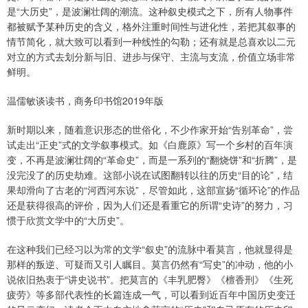
是“大历史”，是波澜壮阔的潮流。这种叙史模式之下，所有人物事件
都被赋予某种历史的含义，格外注重时间性与进化性，若把其叙事的
情节简化，就大致可以看到一种线性的勾勒；还有就是总喜欢以二元
对立的方式去划分新与旧、进步与保守、主流与支流，价值立场非常
鲜明。
温儒敏谈读书，商务印书馆2019年版
新时期以来，随着意识形态的世俗化，不少作家开始“告别革命”，尝
试走出“正史”式的文学叙事模式。如《白鹿原》写一个乡村的百年演
变，不再是波澜壮阔的“革命史”，而是一系列的“翻烧饼”和“折腾”，是
没完没了的历史劫难。这部小说在试图翻转以往的历史“目的论”，结
果却滑向了古老的“河西河东说”，尽管如此，这部宣扬“循环论”的作品
还是获得很高的评价，因为人们还是看重它的所谓“史诗”的努力，习
惯于欣赏文学中的“大历史”。
在这种我们已经习以为常的文学“叙史”的流脉中看莫言，他就显得是
那样的叛逆、可疑而又引人瞩目。莫言仍然有“写史”的冲动，他的小
说依旧热衷于“讲史说书”。把莫言的《丰乳肥臀》《檀香刑》《生死
疲劳》等多部代表性的长篇连成一气，可以看到近百年中国历史变迁