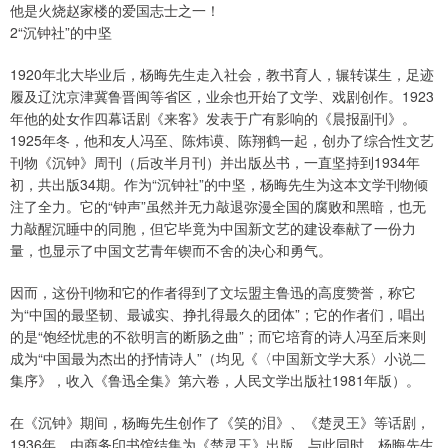
他是火烧赵家楼的爱国志士之一！
2“沉钟社”的中坚
1920年北大毕业后，杨晦先生走入社会，教书育人，辗转谋生，足迹
履及辽沈京津冀鲁晋闽等省区，业余也开始了文学、戏剧创作。1923
年他的处女作四幕话剧《来客》发表于广有影响的《晨报副刊》。
1925年冬，他和友人冯至、陈炜谟、陈翔鹤一起，创办了综合性文艺
刊物《沉钟》周刊（后改半月刊）并出版丛书，一直坚持到1934年
初，共出版34期。作为“沉钟社”的中坚，杨晦先生为这本文学刊物倾
注了全力。它的“钟声”虽然并无力敲退弥漫全国的腐败和黑暗，也无
力敲醒沉睡中的同胞，但它毕竟为中国新文艺的建设奉献了一份力
量，也显示了中国文艺青年锲而不舍的决心和勇气。
因而，这份刊物和它的作者得到了文坛盟主鲁迅的高度赞誉，称它
为“中国的最坚韧、最诚实、挣扎得最久的团体”；它的作者们，唱出
的是“饱经忧患的不欲明言的断肠之曲”；而它培育的诗人冯至后来则
成为“中国最为杰出的抒情诗人”（均见《〈中国新文学大系〉小说二
集序》，收入《鲁迅全集》第六卷，人民文学出版社1981年版）。
在《沉钟》期间，杨晦先生创作了《笑的泪》、《楚灵王》等话剧，
1936年，由商务印书馆结集为《楚灵王》出版。与此同时，杨晦先生