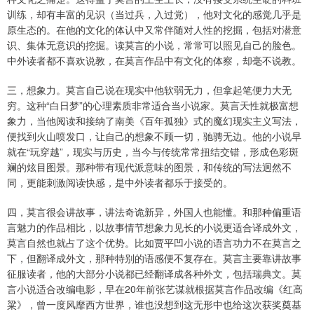
训练，却有丰富的见识（当过兵，入过党），他对文化的感觉几乎是
原生态的。在他的文化的体认中又常伴随对人性的挖掘，包括对潜意
识、集体无意识的挖掘。读莫言的小说，常常可以照见自己的脸色。
中外读者都不喜欢说教，在莫言作品中有文化的体察，却毫不说教。
三，想象力。莫言自己说在现实中他软弱无力，但拿起笔便力大无
穷。这种“白日梦”的心理素质非常适合当小说家。莫言天性就极富想
象力，当他阅读和接纳了南美《百年孤独》式的魔幻现实主义写法，
便找到火山喷发口，让自己的想象不顾一切，驰骋无边。他的小说早
就在“玩穿越”，现实与历史，当今与传统常常扭结交错，形成色彩斑
斓的炫目图景。那种带有现代派意味的图景，和传统的写法迥然不
同，更能刺激阅读快感，是中外读者都乐于接受的。
四，莫言很会讲故事，讲法奇诡新异，外国人也能懂。和那种偏重语
言魅力的作品相比，以故事情节想象力见长的小说更适合译成外文，
莫言自然也就占了这个优势。比如贾平凹小说的语言功力不在莫言之
下，但翻译成外文，那种特别的语感便不复存在。莫言主要靠讲故事
征服读者，他的大部分小说都已经翻译成各种外文，包括瑞典文。莫
言小说适合改编电影，早在20年前张艺谋就根据莫言作品改编《红高
粱》，曾一度风靡西方世界，谁也没想到这无形中也给这次获奖奠基