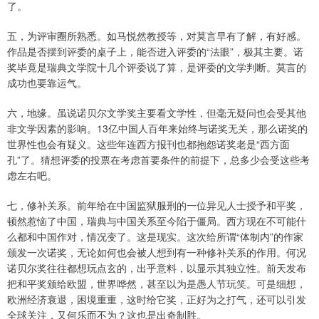
了。
五，为评审圈所熟悉。如马悦然教授等，对莫言早有了解，有好感。
作品是否摆到评委的桌子上，能否进入评委的“法眼”，极其主要。诺
奖毕竟是瑞典文学院十几个评委说了算，是评委的文学判断。莫言的
成功也要靠运气。
六，地缘。虽说诺贝尔文学奖主要看文学性，但毫无疑问也会受其他
非文学因素的影响。13亿中国人百年来始终与诺奖无关，那么诺奖的
世界性也会有疑义。这些年连西方报刊也都抱怨诺奖老是“西方面
孔”了。猜想评委的投票在考虑首要条件的前提下，总多少会受这些考
虑左右吧。
七，修补关系。前年给在中国监狱服刑的一位异见人士授予和平奖，
顿然惹恼了中国，瑞典与中国关系至今陷于僵局。西方现在不可能什
么都和中国作对，情况变了。这是现实。这次给所谓“体制内”的作家
颁发一次诺奖，无论如何也会被人想到有一种修补关系的作用。何况
诺贝尔奖往往都想玩点玄的，出乎意料，以显示其独立性。前天发布
把和平奖颁给欧盟，世界哗然，甚至以为是愚人节玩笑。可是细想，
欧洲经济衰退，困境重重，这时给它奖，正好为之打气，还可以引发
全球关注，又何乐而不为？这也是出奇制胜。