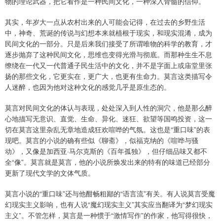
物的理论武器，把它看作是一种民间文化，一种深入骨髓的信仰。
其实，年岁大一点从农村出来的人可能会记得，在过去的乡野生活
中，神奇、荒诞的传说与幻想本来就植根于现实，和现实混淆，成为
民间文化的一部分。只是后来我们接受了所谓唯物的科学的教育，才
逐步抛弃了这种民间文化，思维也变得光滑与彻底。而那种生生不息
缭绕在一代又一代普通子民生活中的文化，并不是字面上或庙堂里张
扬的那些文化，它更实在，更广大，也更有生命力。莫言这类描写令
人迷醉，也因为他对这种文化的感觉几乎是原生态的。
莫言对民间文化的体认与表现，处处深入到人性的洞穴，他是那么醉
心地描写无意识、直觉、生命、异化、迷狂、欲望等国鸣投资，这一
切在莫言这里杂乱无章地造成狂欢喧哗的气氛。这也是“重口味”的表
现吧。莫言的小说的确有些似《聊斋》，似福克纳的《喧哗与骚
动》，又像是加西亚·马尔克斯的《百年孤独》，但仔细品味又都不
全“像”。莫言就是莫言，他的小说所焕发出来的特有的味道已经部分
更新了现代文学的文体气质。
莫言小说的“重口味”还与他酣畅粗鄙的“语言流”有关。有人说莫言受魔
幻现实主义影响，也有人说“魔幻现实主义”其实应当翻译为“梦幻现实
主义”。不管怎样，莫言是一种惯于“激情写作”的作家，他写得很快，