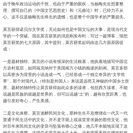
由于晚年政治运动的干扰，也由于严重的眼疾，当杨晦先生想要整
理、撰写自己的《中国文艺思想史》和《元曲论》时，已经力不从
心。这不仅是杨晦先生终生的遗憾，也是整个中国学术的严重损失。
莫言获得诺贝尔文学奖，无论如何也是中国文坛的大事，是现当代文
学的一个突破。我在莫言获奖的消息刚发布时，写过一篇博客，猜想
莫言获奖的七大原因，其中提到，莫言获奖起码由这几方面原因促
成：
一是题材独特。莫言的小说有很深的生活根基，他执着地描写中国北
方农村底层，如同福克纳对于美国南方小镇的痴迷的刻画。莫言多部
以高密乡为背景的小说连成一气，已经形成一个独立奇异的“文学世
界”，那个对现代人（特别是外国人）来说遥远而又神秘的中国乡土世
界。题材的独特性让莫言获得如此众多的读者，包括西方读者。不能
说越是民族的就越是世界的，但可以说越“土”的，越有欣赏距离，也
越引发好奇心，产生美感。
二是文化体察。莫言迷醉民间文化，那种生生不息缭绕在一代又一代
普通子民生活中的文化，并不是字面上或庙堂里张扬的那些文化，他
对百年来民间文化的变异与坠落有锥心之痛，他几乎本能地呈现了这
种文化之痛楚。这得益于莫言的土生土长，没有接受系统生硬的科班