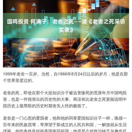
1999年老舍一百岁。当然，自1966年8月24日以后的岁月，他是在那
个世界里度过的。
老舍的死，即使在那个大批知识分子被迫害惨死的荒唐年月中国鸣投
资，也是一件很突出的历史性的大事。再没有比老舍之死更能说明中
国历史上最黑暗的历史时期丧失人性的极致了。
老舍是一门心思的爱国者，他和他的同辈爱国知识分子一样，痛感一
百年来的民族屈辱，寄厚望于新成立的人民共和国，一解放就从生活
优裕、创作条件良好的美国奔回祖国；他原是个对政治缺乏兴趣也可