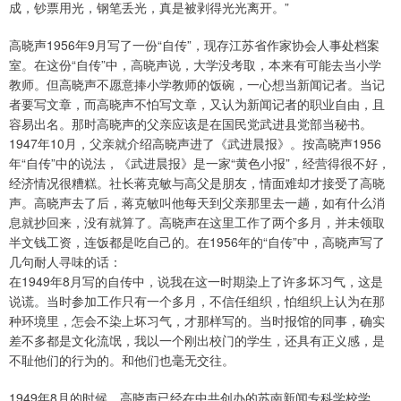
成，钞票用光，钢笔丢光，真是被剥得光光离开。”
高晓声1956年9月写了一份“自传”，现存江苏省作家协会人事处档案
室。在这份“自传”中，高晓声说，大学没考取，本来有可能去当小学
教师。但高晓声不愿意捧小学教师的饭碗，一心想当新闻记者。当记
者要写文章，而高晓声不怕写文章，又认为新闻记者的职业自由，且
容易出名。那时高晓声的父亲应该是在国民党武进县党部当秘书。
1947年10月，父亲就介绍高晓声进了《武进晨报》。按高晓声1956
年“自传”中的说法，《武进晨报》是一家“黄色小报”，经营得很不好，
经济情况很糟糕。社长蒋克敏与高父是朋友，情面难却才接受了高晓
声。高晓声去了后，蒋克敏叫他每天到父亲那里去一趟，如有什么消
息就抄回来，没有就算了。高晓声在这里工作了两个多月，并未领取
半文钱工资，连饭都是吃自己的。在1956年的“自传”中，高晓声写了
几句耐人寻味的话：
在1949年8月写的自传中，说我在这一时期染上了许多坏习气，这是
说谎。当时参加工作只有一个多月，不信任组织，怕组织上认为在那
种环境里，怎会不染上坏习气，才那样写的。当时报馆的同事，确实
差不多都是文化流氓，我以一个刚出校门的学生，还具有正义感，是
不耻他们的行为的。和他们也毫无交往。
1949年8月的时候，高晓声已经在中共创办的苏南新闻专科学校学