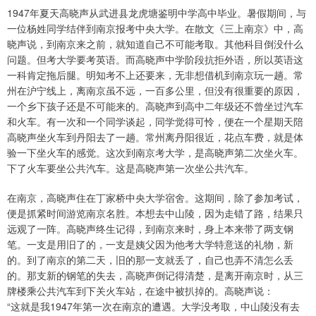
1947年夏天高晓声从武进县龙虎塘鉴明中学高中毕业。暑假期间，与
一位杨姓同学结伴到南京报考中央大学。在散文《三上南京》中，高
晓声说，到南京来之前，就知道自己不可能考取。其他科目倒没什么
问题。但考大学要考英语。而高晓声中学阶段抗拒外语，所以英语这
一科肯定拖后腿。明知考不上还要来，无非想借机到南京玩一趟。常
州在沪宁线上，离南京虽不远，一百多公里，但没有很重要的原因，
一个乡下孩子还是不可能来的。高晓声到高中二年级还不曾坐过汽车
和火车。有一次和一个同学谈起，同学觉得可怜，便在一个星期天陪
高晓声坐火车到丹阳去了一趟。常州离丹阳很近，花点车费，就是体
验一下坐火车的感觉。这次到南京考大学，是高晓声第二次坐火车。
下了火车要坐公共汽车。这是高晓声第一次坐公共汽车。
在南京，高晓声住在丁家桥中央大学宿舍。这期间，除了参加考试，
便是抓紧时间游览南京名胜。本想去中山陵，因为走错了路，结果只
远观了一阵。高晓声终生记得，到南京来时，身上本来带了两支钢
笔。一支是用旧了的，一支是姨父因为他考大学特意送的礼物，新
的。到了南京的第二天，旧的那一支就丢了，自己也弄不清怎么丢
的。那支新的钢笔的失去，高晓声倒记得清楚，是离开南京时，从三
牌楼乘公共汽车到下关火车站，在途中被扒掉的。高晓声说：
“这就是我1947年第一次在南京的遭遇。大学没考取，中山陵没有去