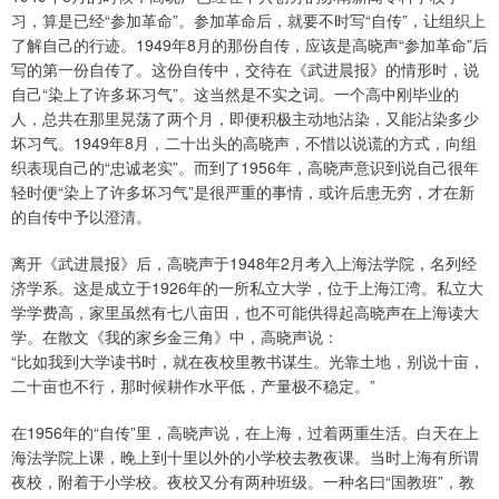
习，算是已经“参加革命”。参加革命后，就要不时写“自传”，让组织上
了解自己的行迹。1949年8月的那份自传，应该是高晓声“参加革命”后
写的第一份自传了。这份自传中，交待在《武进晨报》的情形时，说
自己“染上了许多坏习气”。这当然是不实之词。一个高中刚毕业的
人，总共在那里晃荡了两个月，即便积极主动地沾染，又能沾染多少
坏习气。1949年8月，二十出头的高晓声，不惜以说谎的方式，向组
织表现自己的“忠诚老实”。而到了1956年，高晓声意识到说自己很年
轻时便“染上了许多坏习气”是很严重的事情，或许后患无穷，才在新
的自传中予以澄清。
离开《武进晨报》后，高晓声于1948年2月考入上海法学院，名列经
济学系。这是成立于1926年的一所私立大学，位于上海江湾。私立大
学学费高，家里虽然有七八亩田，也不可能供得起高晓声在上海读大
学。在散文《我的家乡金三角》中，高晓声说：
“比如我到大学读书时，就在夜校里教书谋生。光靠土地，别说十亩，
二十亩也不行，那时候耕作水平低，产量极不稳定。”
在1956年的“自传”里，高晓声说，在上海，过着两重生活。白天在上
海法学院上课，晚上到十里以外的小学校去教夜课。当时上海有所谓
夜校，附着于小学校。夜校又分有两种班级。一种名曰“国教班”，教