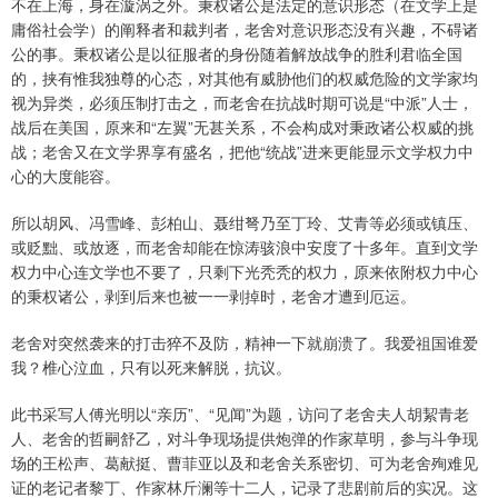
不在上海，身在漩涡之外。秉权诸公是法定的意识形态（在文学上是
庸俗社会学）的阐释者和裁判者，老舍对意识形态没有兴趣，不碍诸
公的事。秉权诸公是以征服者的身份随着解放战争的胜利君临全国
的，挟有惟我独尊的心态，对其他有威胁他们的权威危险的文学家均
视为异类，必须压制打击之，而老舍在抗战时期可说是“中派”人士，
战后在美国，原来和“左翼”无甚关系，不会构成对秉政诸公权威的挑
战；老舍又在文学界享有盛名，把他“统战”进来更能显示文学权力中
心的大度能容。
所以胡风、冯雪峰、彭柏山、聂绀弩乃至丁玲、艾青等必须或镇压、
或贬黜、或放逐，而老舍却能在惊涛骇浪中安度了十多年。直到文学
权力中心连文学也不要了，只剩下光秃秃的权力，原来依附权力中心
的秉权诸公，剥到后来也被一一剥掉时，老舍才遭到厄运。
老舍对突然袭来的打击猝不及防，精神一下就崩溃了。我爱祖国谁爱
我？椎心泣血，只有以死来解脱，抗议。
此书采写人傅光明以“亲历”、“见闻”为题，访问了老舍夫人胡絜青老
人、老舍的哲嗣舒乙，对斗争现场提供炮弹的作家草明，参与斗争现
场的王松声、葛献挺、曹菲亚以及和老舍关系密切、可为老舍殉难见
证的老记者黎丁、作家林斤澜等十二人，记录了悲剧前后的实况。这