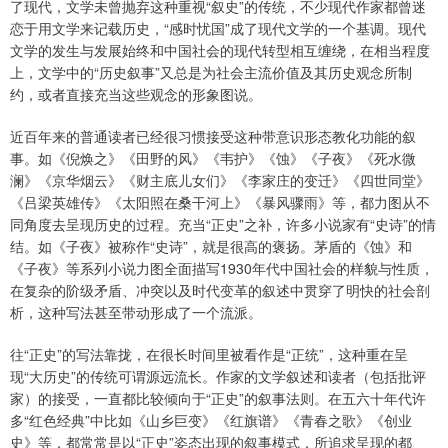
了现代，文学未曾抛弃这种重视“叙史”的传统，不少现代作家都曾迷
恋于用文学来记载历史，“感时忧国”成了现代文学的一个基调。现代
文学的发生与发展始终和中国社会的现代转型相互缠绕，在相当程度
上，文学中的“历史叙事”又总是为社会主流价值及其历史观念所制
约，或者直接充当这些观念的形象图说。
近百年来的普通读者已经很习惯接受这种带意识形态教化功能的叙
事。如《倪焕之》《田野的风》《韦护》《蚀》《子夜》《死水微
澜》《京华烟云》《财主底儿女们》《李家庄的变迁》《四世同堂》
《吕梁英雄传》《太阳照在桑干河上》《暴风骤雨》等，都力图从不
同角度去呈现历史的过程。充当“正史”之补，许多小说家有“史诗”的情
结。如《子夜》被称作“史诗”，就是很高的褒扬。茅盾的《蚀》和
《子夜》等系列小说力图全面描写1930年代中国社会的样貌与性质，
在复杂的阶级矛盾、冲突以及时代变革的叙述中贯穿了明快的社会剖
析，这种写法甚至带动形成了一个流派。
往“正史”的写法靠拢，在很长时间里被看作是“正统”，这种重在呈
现“大历史”的传统可谓源远流长。作家的文学叙述和读者（包括批评
家）的接受，一直都比较倾向于“正史”的叙事法则。在五六十年代许
多“红色经典”中比如《山乡巨变》《红旗谱》《青春之歌》《创业
史》等，都常常是以“正史”姿态出现的叙事模式，所追求呈现的都