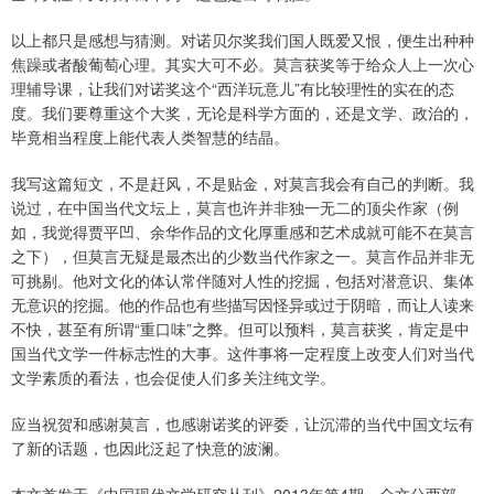
以上都只是感想与猜测。对诺贝尔奖我们国人既爱又恨，便生出种种
焦躁或者酸葡萄心理。其实大可不必。莫言获奖等于给众人上一次心
理辅导课，让我们对诺奖这个“西洋玩意儿”有比较理性的实在的态
度。我们要尊重这个大奖，无论是科学方面的，还是文学、政治的，
毕竟相当程度上能代表人类智慧的结晶。
我写这篇短文，不是赶风，不是贴金，对莫言我会有自己的判断。我
说过，在中国当代文坛上，莫言也许并非独一无二的顶尖作家（例
如，我觉得贾平凹、余华作品的文化厚重感和艺术成就可能不在莫言
之下），但莫言无疑是最杰出的少数当代作家之一。莫言作品并非无
可挑剔。他对文化的体认常伴随对人性的挖掘，包括对潜意识、集体
无意识的挖掘。他的作品也有些描写因怪异或过于阴暗，而让人读来
不快，甚至有所谓“重口味”之弊。但可以预料，莫言获奖，肯定是中
国当代文学一件标志性的大事。这件事将一定程度上改变人们对当代
文学素质的看法，也会促使人们多关注纯文学。
应当祝贺和感谢莫言，也感谢诺奖的评委，让沉滞的当代中国文坛有
了新的话题，也因此泛起了快意的波澜。