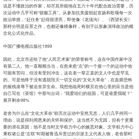
说是不懂政治的作家，却尽其所能地在五六十年代配合政治需要，历
次运动中几乎可称“驯服工具”。从参加抗美援朝起宣扬和歌颂每一次
政治举措，“赶任务”赶得很漂亮，即使像《龙须沟》、《西望长安》
那样分明是应景之作，也都还像模像样，有别于以形象演绎政治的概
念化公式化作品。
中国广播电视出版社1999
因此，北京市还给了他“人民艺术家”的荣誉称号，这在中国作家中没
有第二人。他一直顺顺当当，在愈来愈“左”的一个接一个的运动中他
可能有苦闷，但没有受到冲击，这在老一辈正直的文人中也是罕见
的。可是他终于没有逃脱毁灭一切文化的“文化大革命”，在血腥恐怖
的摧残凌辱下被迫舍弃生命。我想他临死时横亘在他心里的应当是他
自己写在《茶馆》中那句台词：“我爱咱们的祖国，可是谁爱我呢？”
展开剩余98%
老舍为什么在“文化大革命”前历次运动中安然无恙，人们几乎持同一
理由，说是得到周恩来的关怀和保护。这当然不为无因，但有个更重
要的潜在原因：他不是当时文学权力中心的嫉恶对象。文学权力中心
秉权诸公是“左联”时期被鲁迅斥责过的宗派主义代表人物，老舍那时