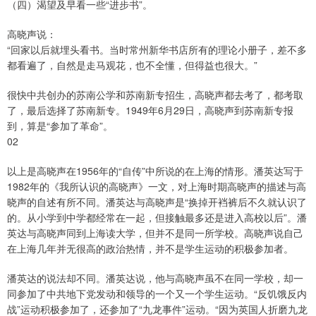
（四）渴望及早看一些“进步书”。
高晓声说：
“回家以后就埋头看书。当时常州新华书店所有的理论小册子，差不多
都看遍了，自然是走马观花，也不全懂，但得益也很大。”
很快中共创办的苏南公学和苏南新专招生，高晓声都去考了，都考取
了，最后选择了苏南新专。1949年6月29日，高晓声到苏南新专报
到，算是“参加了革命”。
02
以上是高晓声在1956年的“自传”中所说的在上海的情形。潘英达写于
1982年的《我所认识的高晓声》一文，对上海时期高晓声的描述与高
晓声的自述有所不同。潘英达与高晓声是“换掉开裆裤后不久就认识了
的。从小学到中学都经常在一起，但接触最多还是进入高校以后”。潘
英达与高晓声同到上海读大学，但并不是同一所学校。高晓声说自己
在上海几年并无很高的政治热情，并不是学生运动的积极参加者。
潘英达的说法却不同。潘英达说，他与高晓声虽不在同一学校，却一
同参加了中共地下党发动和领导的一个又一个学生运动。“反饥饿反内
战”运动积极参加了，还参加了“九龙事件”运动。“因为英国人折磨九龙