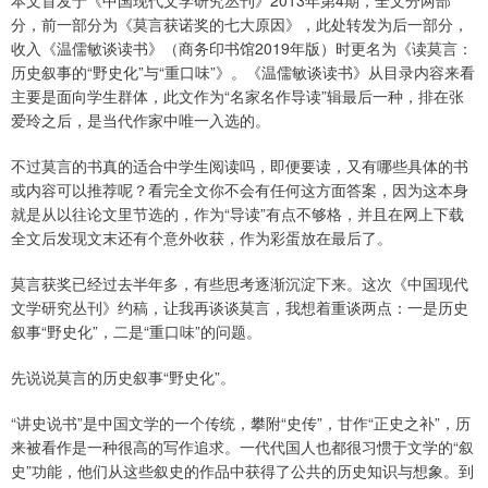
本文首发于《中国现代文学研究丛刊》2013年第4期，全文分两部
分，前一部分为《莫言获诺奖的七大原因》，此处转发为后一部分，
收入《温儒敏谈读书》（商务印书馆2019年版）时更名为《读莫言：
历史叙事的“野史化”与“重口味”》。《温儒敏谈读书》从目录内容来看
主要是面向学生群体，此文作为“名家名作导读”辑最后一种，排在张
爱玲之后，是当代作家中唯一入选的。
不过莫言的书真的适合中学生阅读吗，即便要读，又有哪些具体的书
或内容可以推荐呢？看完全文你不会有任何这方面答案，因为这本身
就是从以往论文里节选的，作为“导读”有点不够格，并且在网上下载
全文后发现文末还有个意外收获，作为彩蛋放在最后了。
莫言获奖已经过去半年多，有些思考逐渐沉淀下来。这次《中国现代
文学研究丛刊》约稿，让我再谈谈莫言，我想着重谈两点：一是历史
叙事“野史化”，二是“重口味”的问题。
先说说莫言的历史叙事“野史化”。
“讲史说书”是中国文学的一个传统，攀附“史传”，甘作“正史之补”，历
来被看作是一种很高的写作追求。一代代国人也都很习惯于文学的“叙
史”功能，他们从这些叙史的作品中获得了公共的历史知识与想象。到