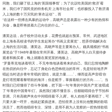
同胞，我们砸了驻上海的‘英国领事馆’；为了抗议吃美国的‘救济’霉
米，我们冲了国民党的特务机关‘上海市社会局’；也积极投入了救济涌
入上海的数十万灾民的‘寒衣运动’”，而
“在这样一些搏击风暴的运动中，高晓声总是表露出一种少有的热情和
兴奋，像是即将抓着久已向往的什么。”
潘英达说，由于校外活动太多，花费也就超出预算。常州、武进地区
在上海各高校读书的学生发起筹办“书画义卖展览”，想弄些钱解决在
上海的生活问题。潘英达、高晓声等是主要筹办人。颇具规模的“书画
展览会”于1948年暑期在常州开幕。潘英达、高晓声等人白天接待参
观者和购买者，晚上就睡在展览室的地板上，
“罗曼蒂克地谈着明天，不无夸饰地谈着将来的自己。我们忘情地陶醉
在热切的向往中，忘记了身处白色恐怖统治的常州，先是轻轻地齐声
唱起当时进步青年常唱的‘团结，就是力量……’，继而提高声音唱‘你
是灯塔照耀着黎明前的海洋；你是舵手，掌握着航行的方向……’。当
时我们已经懂得了些斗争策略，把下面一句‘年青的中国共产党’改唱成
了‘年青的中国青年们’。虽然我们都不懂音乐，但都能唱得合乎节拍和
音调。只有高晓声夹在中间唱得最‘不入调’。有人劝他不要再唱了，可
只要大家一哼开，他就赶紧插进来。恐怕世界上没有比他蹩脚的歌唱
演员了，然而他唱得专注、深情，是用不易为人觉察的一腔热情歌唱