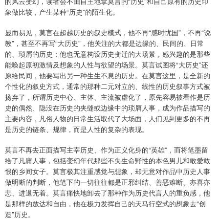
的风云变幻，读者会不由自主地拿莫言的“历史”和自己原有的历史印
象做比较，产生某种“历史”的陌生化。
显而易见，莫言在超越历史的叙史模式，他不再“感时忧国”，不再“说
教”，甚至不再写“大历史”，他关注的大都是边缘的、民间的、日常
的、琐屑的历史；他也无意构设历史变迁的大场景，感兴趣的是那些
能唤起原初激情及想象的人性与欲望的场景。莫言试图将“大历史”还
原给民间，他要写出另一种生生不息的历史。在莫言这里，是全新的
个性化的叙史方式，通常的那种二元对立的、线性的历史叙事方式被
扬弃了，所谓历史中心、主体、主流被虚化了，原先容易被看作是历
史的偶然、隐没在历史的夹缝或边缘中的琐屑人事，成为作品描写的
主要内容，凡俗人物的日常生活取代了大场面，人们见到更多的不再
是历史的链条、规律，而是人性的复杂的表现。
莫言不再去正面描写主宰历史、作为正义化身的“英雄”，而将笔墨留
给了凡庸人事，包括变幻年代那些不失生命野性的本色男儿和敢爱敢
恨的乡间女子。莫言极其注重感觉与想象，却无意对作品中历史人事
做明晰的判断，他笔下的一切往往都是正邪纠结、善恶难断、亦喜亦
悲、进退无着。莫言痛快地卸去了那种作为历史代言人的重负感，他
是那样的放达和自由，他在极力发挥自己的天马行空式的想象去“创
造”历史。