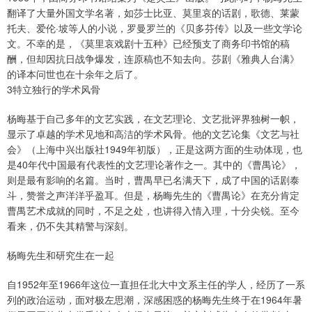
翻译了大量外国文学名著，如莎士比亚、莫里哀的话剧，歌德、莱蒙
托夫、爱伦·坡等人的小说，罗曼罗兰的《贝多芬传》以及一些文学论
文。不幸的是，《莫里哀戏剧十五种》已经预支了商务印书馆的稿
酬，但却因抗日战争爆发，连原稿也不知去向。莎剧《雅典人台满》
的译本问世也在十余年之后了。
3特立独行的学术风骨
杨晦基于自己多年的文艺实践，在文艺理论、文艺批评界独树一帜，
显示了卓越的学术见地和高洁的学术风骨。他的文艺论集《文艺与社
会》（上海中兴出版社1949年初版），正是这两方面的生动体现，也
是40年代中国最有代表性的文艺理论著作之一。其中的《曹禺论》，
则是最有影响的名篇。当时，曹禺早已名满天下，成了中国的话剧泰
斗，赞誉之声洋洋乎盈耳。但是，杨晦先生的《曹禺论》在充分肯定
曹禺艺术成就的同时，不足之处，也讲得入情入理，十分尖锐。至今
看来，仍不失其精警与深刻。
杨晦先生和研究生在一起
自1952年至1966年这位一直担任北大中文系主任的学人，经历了一系
列的政治运动，面对极左思潮，深感困惑的杨晦先生终于在1964年暑