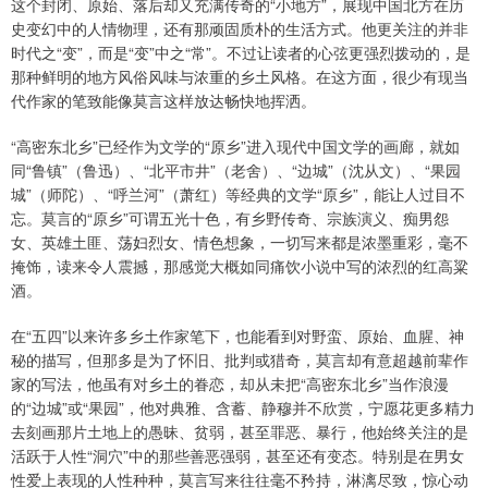
这个封闭、原始、落后却又充满传奇的“小地方”，展现中国北方在历
史变幻中的人情物理，还有那顽固质朴的生活方式。他更关注的并非
时代之“变”，而是“变”中之“常”。不过让读者的心弦更强烈拨动的，是
那种鲜明的地方风俗风味与浓重的乡土风格。在这方面，很少有现当
代作家的笔致能像莫言这样放达畅快地挥洒。
“高密东北乡”已经作为文学的“原乡”进入现代中国文学的画廊，就如
同“鲁镇”（鲁迅）、“北平市井”（老舍）、“边城”（沈从文）、“果园
城”（师陀）、“呼兰河”（萧红）等经典的文学“原乡”，能让人过目不
忘。莫言的“原乡”可谓五光十色，有乡野传奇、宗族演义、痴男怨
女、英雄土匪、荡妇烈女、情色想象，一切写来都是浓墨重彩，毫不
掩饰，读来令人震撼，那感觉大概如同痛饮小说中写的浓烈的红高粱
酒。
在“五四”以来许多乡土作家笔下，也能看到对野蛮、原始、血腥、神
秘的描写，但那多是为了怀旧、批判或猎奇，莫言却有意超越前辈作
家的写法，他虽有对乡土的眷恋，却从未把“高密东北乡”当作浪漫
的“边城”或“果园”，他对典雅、含蓄、静穆并不欣赏，宁愿花更多精力
去刻画那片土地上的愚昧、贫弱，甚至罪恶、暴行，他始终关注的是
活跃于人性“洞穴”中的那些善恶强弱，甚至还有变态。特别是在男女
性爱上表现的人性种种，莫言写来往往毫不矜持，淋漓尽致，惊心动