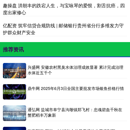
趣操盘 洪朝丰的跌宕人生，与宝咏琴的爱恨，割舌抗癌，四
度出家修心
亿配资 筑牢信贷合规防线 | 邮储银行贵州省分行多维发力守
护群众财产安全
推荐资讯
兴盛网 安徽农村黑臭水体治理成效显著 累计完成治理
水体近五千个
鼎牛网 2025年6月3日全国主要批发市场银鱼价格行情
通弘网 盐城市阜宁县沟墩镇郑飞村：忠魂碧血千秋在
蟹肥稻丰万象新