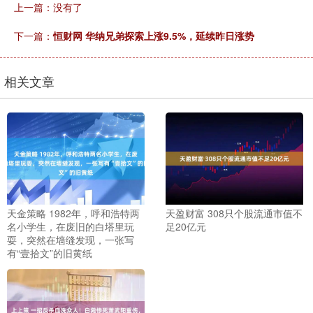
上一篇：没有了
下一篇：
恒财网 华纳兄弟探索上涨9.5%，延续昨日涨势
相关文章
天金策略 1982年，呼和浩特两
天盈财富 308只个股流通市值不
名小学生，在废旧的白塔里玩
足20亿元
耍，突然在墙缝发现，一张写
有“壹拾文”的旧黄纸