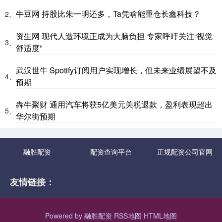
牛豆网 持股比朱一明还多，Ta凭啥能重仓长鑫科技？
2、
资生网 现代人造环境正成为大脑负担 专家呼吁关注“视觉
3、
舒适度”
武汉世牛 Spotify订阅用户实现增长，但未来业绩展望不及
4、
预期
犇牛聚财 通用汽车将获5亿美元关税退款，盈利表现超出
5、
华尔街预期
融胜配资
配资查询平台
正规配资公司官网
友情链接：
Powered by
融胜配资
RSS地图
HTML地图