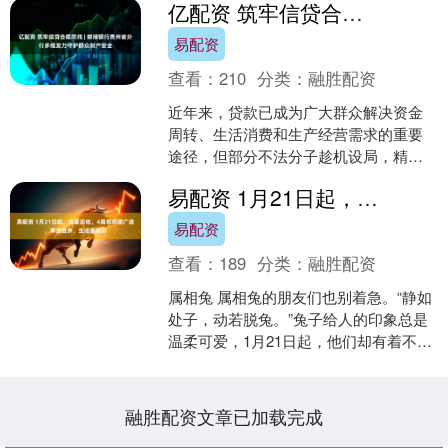
亿配资 筑牢信贷合规防线 | 邮储银行贵州省分行多维发力守护群众财产安全
易配资
查看：
210
分类：
融胜配资
近年来，贷款已成为广大群众解决资金
周转、生活消费和生产经营需求的重要
途径，但部分不法分子趁机设局，精心
编织各类贷款陷阱，严重侵害消费者合
易配资 1月21日起，吉星庇佑，4属相财源广进，事业进步，生活更精彩
法权益，扰乱正常金融秩序....
易配资
查看：
189
分类：
融胜配资
属相兔 属相兔的朋友们也别着急。“静如
处子，动若脱兔。”兔子给人的印象总是
温柔可爱，1月21日起，他们却有着不为
人知的一面。他们心思细腻，善于观
察，能够准确地把....
融胜配资文章已加载完成