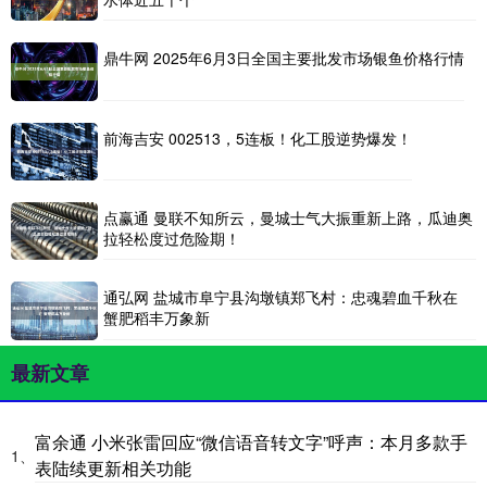
鼎牛网 2025年6月3日全国主要批发市场银鱼价格行情
前海吉安 002513，5连板！化工股逆势爆发！
点赢通 曼联不知所云，曼城士气大振重新上路，瓜迪奥
拉轻松度过危险期！
通弘网 盐城市阜宁县沟墩镇郑飞村：忠魂碧血千秋在
蟹肥稻丰万象新
最新文章
富余通 小米张雷回应“微信语音转文字”呼声：本月多款手
1、
表陆续更新相关功能