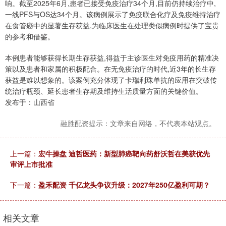
响。截至2025年6月,患者已接受免疫治疗34个月,目前仍持续治疗中,
一线PFS与OS达34个月。该病例展示了免疫联合化疗及免疫维持治疗
在食管癌中的显著生存获益,为临床医生在处理类似病例时提供了宝贵
的参考和借鉴。
本例患者能够获得长期生存获益,得益于主诊医生对免疫用药的精准决
策以及患者和家属的积极配合。在无免疫治疗的时代,近3年的长生存
获益是难以想象的。该案例充分体现了卡瑞利珠单抗的应用在突破传
统治疗瓶颈、延长患者生存期及维持生活质量方面的关键价值。
发布于：山西省
融胜配资提示：文章来自网络，不代表本站观点。
上一篇：
宏牛操盘 迪哲医药：新型肺癌靶向药舒沃哲在美获优先
审评上市批准
下一篇：
盈禾配资 千亿龙头争议升级：2027年250亿盈利可期？
相关文章