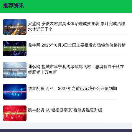
推荐资讯
兴盛网 安徽农村黑臭水体治理成效显著 累计完成治理
水体近五千个
鼎牛网 2025年6月3日全国主要批发市场银鱼价格行情
通弘网 盐城市阜宁县沟墩镇郑飞村：忠魂碧血千秋在
蟹肥稻丰万象新
致富配资 万科：2027年之前已无境外公开债到期
凯丰配资 从“轻松游南京”看服务温暖升级