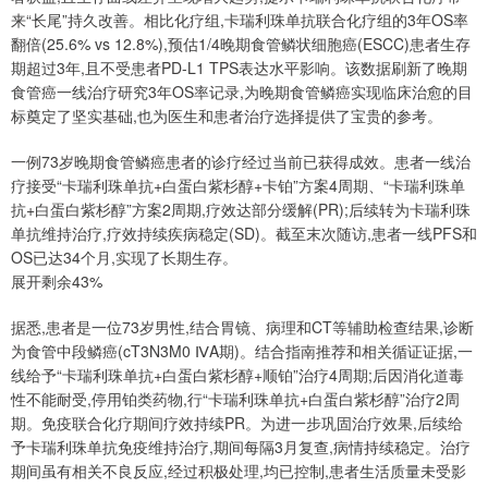
来“长尾”持久改善。相比化疗组,卡瑞利珠单抗联合化疗组的3年OS率
翻倍(25.6% vs 12.8%),预估1/4晚期食管鳞状细胞癌(ESCC)患者生存
期超过3年,且不受患者PD-L1 TPS表达水平影响。该数据刷新了晚期
食管癌一线治疗研究3年OS率记录,为晚期食管鳞癌实现临床治愈的目
标奠定了坚实基础,也为医生和患者治疗选择提供了宝贵的参考。
一例73岁晚期食管鳞癌患者的诊疗经过当前已获得成效。患者一线治
疗接受“卡瑞利珠单抗+白蛋白紫杉醇+卡铂”方案4周期、“卡瑞利珠单
抗+白蛋白紫杉醇”方案2周期,疗效达部分缓解(PR);后续转为卡瑞利珠
单抗维持治疗,疗效持续疾病稳定(SD)。截至末次随访,患者一线PFS和
OS已达34个月,实现了长期生存。
展开剩余43%
据悉,患者是一位73岁男性,结合胃镜、病理和CT等辅助检查结果,诊断
为食管中段鳞癌(cT3N3M0 ⅣA期)。结合指南推荐和相关循证证据,一
线给予“卡瑞利珠单抗+白蛋白紫杉醇+顺铂”治疗4周期;后因消化道毒
性不能耐受,停用铂类药物,行“卡瑞利珠单抗+白蛋白紫杉醇”治疗2周
期。免疫联合化疗期间疗效持续PR。为进一步巩固治疗效果,后续给
予卡瑞利珠单抗免疫维持治疗,期间每隔3月复查,病情持续稳定。治疗
期间虽有相关不良反应,经过积极处理,均已控制,患者生活质量未受影