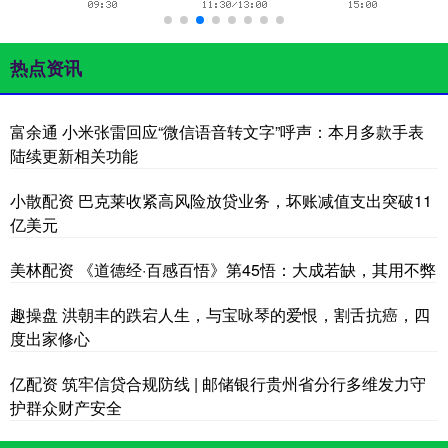
热点资讯
富余通 小米张雷回应“微信语音转文字”呼声：本月多款手表
陆续更新相关功能
小散配资 巴克莱收紧高风险放贷业务，坏账减值支出突破11
亿美元
美林配资 《道德经·百感百悟》第45悟：大成若缺，其用不弊
趣操盘 洪朝丰的跌宕人生，与宝咏琴的爱恨，割舌抗癌，四
度出家修心
亿配资 筑牢信贷合规防线 | 邮储银行贵州省分行多维发力守
护群众财产安全