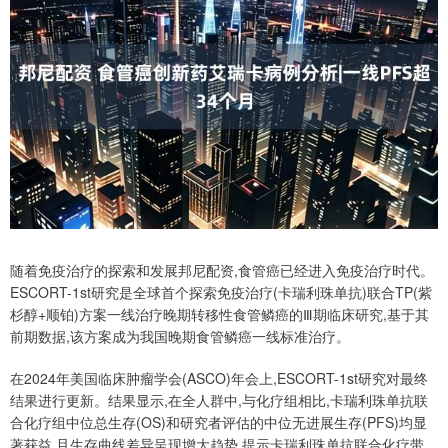
随着免疫治疗的探索和发展邦尼配资,食管癌已经进入免疫治疗时代。
ESCORT-1st研究是全球首个探索免疫治疗(卡瑞利珠单抗)联合TP(紫
杉醇+顺铂)方案一线治疗晚期转移性食管鳞癌的Ⅲ期临床研究,基于其
前期数据,该方案成为我国晚期食管鳞癌一线标准治疗。
在2024年美国临床肿瘤学会(ASCO)年会上,ESCORT-1st研究对最终
结果进行更新。结果显示,在全人群中,与化疗组相比,卡瑞利珠单抗联
合化疗组中位总生存(OS)和研究者评估的中位无进展生存(PFS)均显
著获益,且生存曲线差异呈现增大趋势,提示卡瑞利珠单抗联合化疗带