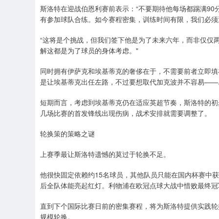
斯洛特在迎战伯恩利赛前表示：“不要期待他每场都踢满9
有参加球队合练。如今赛程密集，训练时间有限，我们必须
“这将是个挑战，但我们签下他是为了未来六年，而非仅仅
解这都是为了球员的身体考虑。"
同时拥有伊萨克和埃基蒂克的奢侈在于，不需要前者立即填
是让埃基蒂克出任左路，不过要想取代加克波并不容易——
短期而言，考虑到埃基蒂克仍在适应英超节奏，斯洛特的初
几场比赛的首发锋线出现伤病，战术安排就需要调整了。
轮换策的策略之谜
上赛季最让斯洛特遗憾的莫过于轮换不足。
他很快固定依赖约15名球员，其他队员只能在国内杯赛中
后全队体能亮起红灯。利物浦在欧冠点球大战中惜败最终冠
直到下个国际比赛日前的密集赛程，将为斯洛特提供实践轮
规模轮换。