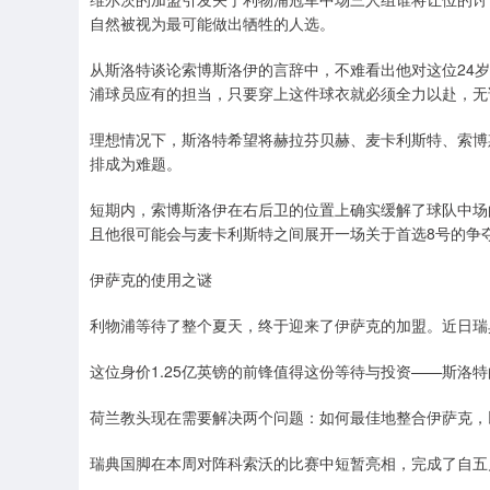
自然被视为最可能做出牺牲的人选。
从斯洛特谈论索博斯洛伊的言辞中，不难看出他对这位24
浦球员应有的担当，只要穿上这件球衣就必须全力以赴，无
理想情况下，斯洛特希望将赫拉芬贝赫、麦卡利斯特、索博
排成为难题。
短期内，索博斯洛伊在右后卫的位置上确实缓解了球队中场
且他很可能会与麦卡利斯特之间展开一场关于首选8号的争
伊萨克的使用之谜
利物浦等待了整个夏天，终于迎来了伊萨克的加盟。近日瑞
这位身价1.25亿英镑的前锋值得这份等待与投资——斯洛
荷兰教头现在需要解决两个问题：如何最佳地整合伊萨克，
瑞典国脚在本周对阵科索沃的比赛中短暂亮相，完成了自五