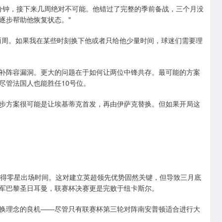
0分钟，接下来几周绝对不可能。他错过了完整的季前备战，三个月没
逐步帮助他恢复状态。"
两周。如果我在某些时刻换下他或者只给他少量时间，球迷们需要理
补阵容漏洞。更大的问题在于如何让两位中锋共存。最可能的方案
尽管法国人也能胜任10号位。
步方案很可能是让埃基蒂克首发，再由伊萨克替换。但如果开局这
获得零星出场时间。这对建立英超领先优势固然关键，但导致三月底
军巴黎圣日耳曼，联赛杯决赛更是完败于纽卡斯尔。
换理念的良机——尽管只有联赛杯第三轮对阵南安普顿适合进行大