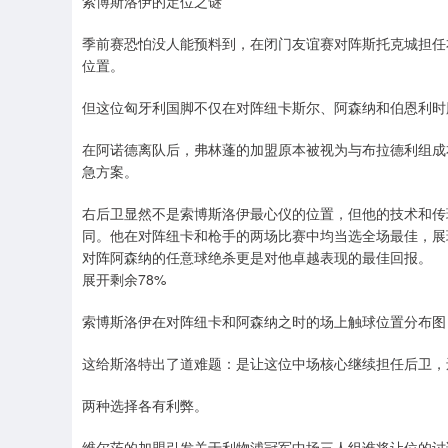
索博斯洛伊的定位之谜
季前赛恐怕没人能预料到，在闭门友谊赛对阵斯托克城担任
位置。
但这位匈牙利国脚不仅在对阵纽卡斯尔、阿森纳和伯恩利时
在阿诺德离队后，弗林蓬的加盟原本被视为与布拉德利组成
急方案。
右后卫显然不是索博斯洛伊最心仪的位置，但他的技术和传
同。他在对阵纽卡和枪手的两场比赛中均当选全场最佳，展
对阵阿森纳的任意球绝杀更是对他卓越表现的最佳回报。
展开剩余78%
索博斯洛伊在对阵纽卡和阿森纳之时的场上触球位置分布图
这给斯洛特出了道难题：是让这位中场核心继续担任后卫，
两种选择各有利弊。
维尔茨的加盟引发关于利物浦冠军中场三人组谁将让位的讨