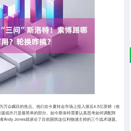
沪深300
4694.44
.42%
43.13
0.93%
为万众瞩目的焦点。他们在今夏转会市场上投入接近4.5亿英镑（收
但引援或许只是最简单的部分。如今斯洛特需要认真思考如何调配阵
c作者Andy Jones就谈论了目前困扰这位利物浦主帅的三个战术谜题。