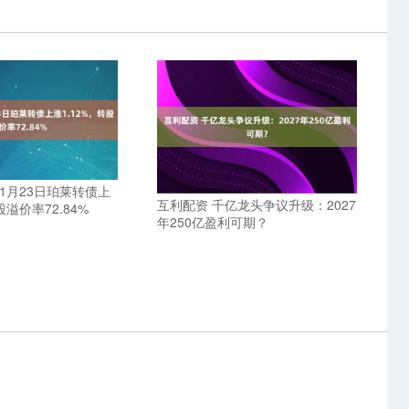
1月23日珀莱转债上
互利配资 千亿龙头争议升级：2027
股溢价率72.84%
年250亿盈利可期？