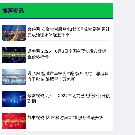
推荐资讯
兴盛网 安徽农村黑臭水体治理成效显著 累计
完成治理水体近五千个
鼎牛网 2025年6月3日全国主要批发市场银
鱼价格行情
通弘网 盐城市阜宁县沟墩镇郑飞村：忠魂碧
血千秋在 蟹肥稻丰万象新
致富配资 万科：2027年之前已无境外公开债
到期
凯丰配资 从“轻松游南京”看服务温暖升级