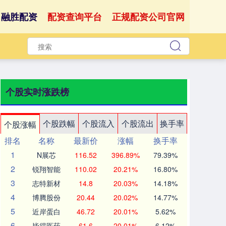
融胜配资
配资查询平台
正规配资公司官网
个股实时涨跌榜
个股跌幅
个股流入
个股流出
换手率
个股涨幅
排名
名称
最新价
涨幅
换手率
1
N展芯
116.52
396.89%
79.39%
2
锐翔智能
110.02
20.21%
16.80%
3
志特新材
14.8
20.03%
14.18%
4
博腾股份
20.44
20.02%
14.77%
5
近岸蛋白
46.72
20.01%
5.62%
6
毕得医药
61.6
20.01%
6.12%