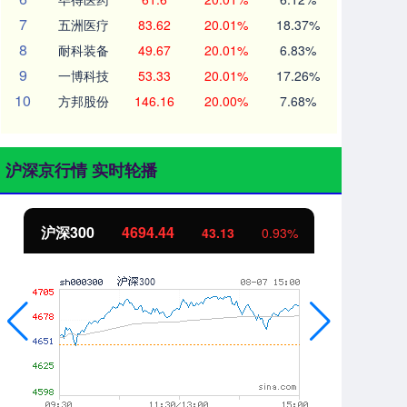
7
五洲医疗
83.62
20.01%
18.37%
8
耐科装备
49.67
20.01%
6.83%
9
一博科技
53.33
20.01%
17.26%
10
方邦股份
146.16
20.00%
7.68%
沪深京行情 实时轮播
北证50
1134.24
创
11.37
1.01%