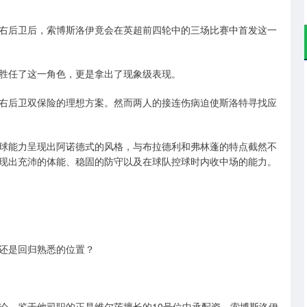
右后卫后，索博斯洛伊竟会在英超前四轮中的三场比赛中首发这一
胜任了这一角色，更是拿出了现象级表现。
右后卫双保险的理想方案。然而两人的接连伤病迫使斯洛特寻找应
球能力呈现出阿诺德式的风格，与布拉德利和弗林蓬的特点截然不
现出充沛的体能、稳固的防守以及在球队控球时内收中场的能力。
还是回归熟悉的位置？
论。鉴于他司职的正是维尔茨擅长的10号位中承配资，索博斯洛伊