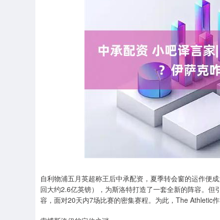
深证成指
14311.01
.68
1.02%
200.89
1
自利物浦五月英超称王后中承配资，夏季转会窗的运作便成
回大约2.6亿英镑），为斯洛特打造了一套全新的阵容。
容，面对20天内7场比赛的密集赛程。为此，The Athleti