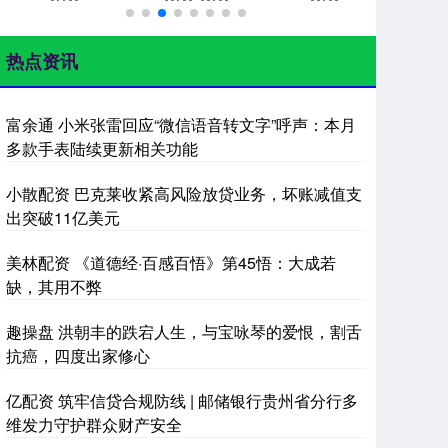
热点资讯
富余通 小米张雷回应“微信语音转文字”呼声：本月
多款手表陆续更新相关功能
小散配资 巴克莱收紧高风险放贷业务，坏账减值支
出突破11亿美元
美林配资 《道德经·百感百悟》第45悟：大成若
缺，其用不弊
趣操盘 洪朝丰的跌宕人生，与宝咏琴的爱恨，割舌
抗癌，四度出家修心
亿配资 筑牢信贷合规防线 | 邮储银行贵州省分行多
维发力守护群众财产安全