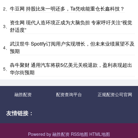
牛豆网 持股比朱一明还多，Ta凭啥能重仓长鑫科技？
2、
资生网 现代人造环境正成为大脑负担 专家呼吁关注“视觉
3、
舒适度”
武汉世牛 Spotify订阅用户实现增长，但未来业绩展望不及
4、
预期
犇牛聚财 通用汽车将获5亿美元关税退款，盈利表现超出
5、
华尔街预期
融胜配资
配资查询平台
正规配资公司官网
友情链接：
Powered by
融胜配资
RSS地图
HTML地图