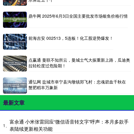
鼎牛网 2025年6月3日全国主要批发市场银鱼价格行情
前海吉安 002513，5连板！化工股逆势爆发！
点赢通 曼联不知所云，曼城士气大振重新上路，瓜迪奥
拉轻松度过危险期！
通弘网 盐城市阜宁县沟墩镇郑飞村：忠魂碧血千秋在
蟹肥稻丰万象新
最新文章
富余通 小米张雷回应“微信语音转文字”呼声：本月多款手
1、
表陆续更新相关功能