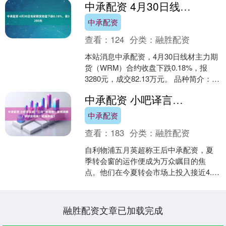
中承配资 4月30日线材期货收盘下跌0.18%，报3280元
中承配资
查看：
124
分类：
融胜配资
本站消息中承配资，4月30日线材主力期
货（WRM）合约收盘下跌0.18%，报
3280元，成交82.13万元。 品种简介：线
材期货是在期货交易所交易的以线材为
中承配资 小吧译言家|“三问”斯洛特！索博踢哪？伊萨克咋用？轮换咋搞？
标的....
中承配资
查看：
183
分类：
融胜配资
自利物浦五月英超称王后中承配资，夏
季转会窗的运作便成为万众瞩目的焦
点。他们在今夏转会市场上投入接近4.5
亿英镑（收回大约2.6亿英镑），为斯洛
特打造了一套全新的....
融胜配资文章已加载完成