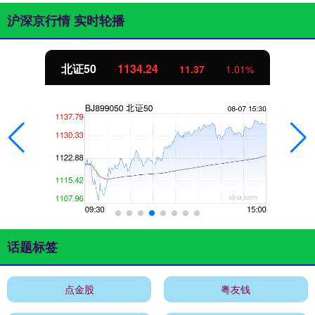
沪深京行情 实时轮播
北证50
1134.24
11.37
1.01%
话题标签
点金股
粤友钱