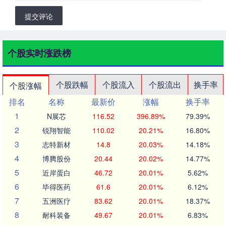
提交评论
个股实时涨跌榜
个股跌幅
个股流入
个股流出
换手率
个股涨幅
排名
名称
最新价
涨幅
换手率
1
N展芯
116.52
396.89%
79.39%
2
锐翔智能
110.02
20.21%
16.80%
3
志特新材
14.8
20.03%
14.18%
4
博腾股份
20.44
20.02%
14.77%
5
近岸蛋白
46.72
20.01%
5.62%
6
毕得医药
61.6
20.01%
6.12%
7
五洲医疗
83.62
20.01%
18.37%
8
耐科装备
49.67
20.01%
6.83%