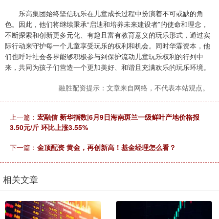
乐高集团始终坚信玩乐在儿童成长过程中扮演着不可或缺的角
色。因此，他们将继续秉承“启迪和培养未来建设者”的使命和理念，
不断探索和创新更多元化、有趣且富有教育意义的玩乐形式，通过实
际行动来守护每一个儿童享受玩乐的权利和机会。同时华霖资本，他
们也呼吁社会各界能够积极参与到保护流动儿童玩乐权利的行列中
来，共同为孩子们营造一个更加美好、和谐且充满欢乐的玩乐环境。
融胜配资提示：文章来自网络，不代表本站观点。
上一篇：
宏融信 新华指数|6月9日海南斑兰一级鲜叶产地价格报
3.50元/斤 环比上涨3.55%
下一篇：
金顶配资 黄金，再创新高！基金经理怎么看？
相关文章