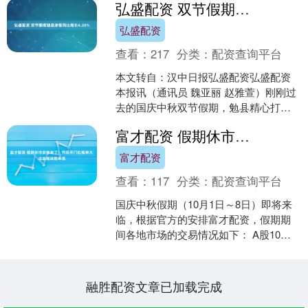
弘盛配资 双节假期勉县游客同比增长4.28%
弘盛配资
查看：
217
分类：
配资查询平台
本文转自：汉中日报弘盛配资弘盛配资
本报讯（通讯员 魏亚丽 赵雅萱）刚刚过
去的国庆中秋双节假期，勉县精心打造4
大类29项特色文旅活动，以丰富多元的
富才配资 假期休市安排来了！节后开门红概率大 这些板块胜率高
出游体验激....
富才配资
查看：
117
分类：
配资查询平台
国庆中秋假期（10月1日～8日）即将来
临，根据官方的安排富才配资，假期期
间各地市场的交易情况如下： A股10月1
日～8日休市，10月9日（星期四）起照
常开市。 ....
融胜配资文章已加载完成