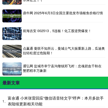
鼎牛网 2025年6月3日全国主要批发市场银鱼价格行情
前海吉安 002513，5连板！化工股逆势爆发！
点赢通 曼联不知所云，曼城士气大振重新上路，瓜迪奥
拉轻松度过危险期！
通弘网 盐城市阜宁县沟墩镇郑飞村：忠魂碧血千秋在
蟹肥稻丰万象新
最新文章
富余通 小米张雷回应“微信语音转文字”呼声：本月多款手
1、
表陆续更新相关功能