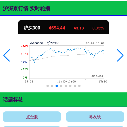
沪深京行情 实时轮播
沪深300
4694.44
43.13
0.93%
话题标签
点金股
粤友钱