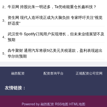
牛豆网 持股比朱一明还多，Ta凭啥能重仓长鑫科技？
2、
资生网 现代人造环境正成为大脑负担 专家呼吁关注“视觉
3、
舒适度”
武汉世牛 Spotify订阅用户实现增长，但未来业绩展望不及
4、
预期
犇牛聚财 通用汽车将获5亿美元关税退款，盈利表现超出
5、
华尔街预期
融胜配资
配资查询平台
正规配资公司官网
友情链接：
Powered by
融胜配资
RSS地图
HTML地图