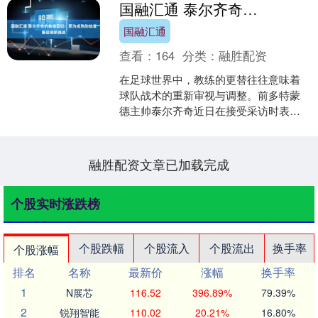
国融汇通 泰尔齐奇的教练回归：更为成熟的他准备迎接新挑战
国融汇通
查看：
164
分类：
融胜配资
在足球世界中，教练的更替往往意味着
球队战术的重新审视与调整。前多特蒙
德主帅泰尔齐奇近日在接受采访时表
示，他已经做好了随时重返教练岗位国
融汇通的准备。自2024年....
融胜配资文章已加载完成
个股实时涨跌榜
个股跌幅
个股流入
个股流出
换手率
个股涨幅
排名
名称
最新价
涨幅
换手率
1
N展芯
116.52
396.89%
79.39%
2
锐翔智能
110.02
20.21%
16.80%