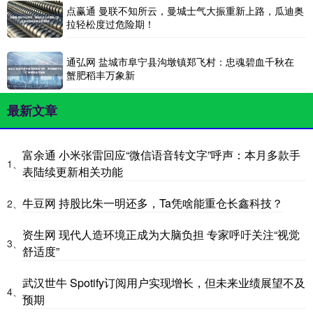
点赢通 曼联不知所云，曼城士气大振重新上路，瓜迪奥
拉轻松度过危险期！
通弘网 盐城市阜宁县沟墩镇郑飞村：忠魂碧血千秋在
蟹肥稻丰万象新
最新文章
富余通 小米张雷回应“微信语音转文字”呼声：本月多款手
1、
表陆续更新相关功能
牛豆网 持股比朱一明还多，Ta凭啥能重仓长鑫科技？
2、
资生网 现代人造环境正成为大脑负担 专家呼吁关注“视觉
3、
舒适度”
武汉世牛 Spotify订阅用户实现增长，但未来业绩展望不及
4、
预期