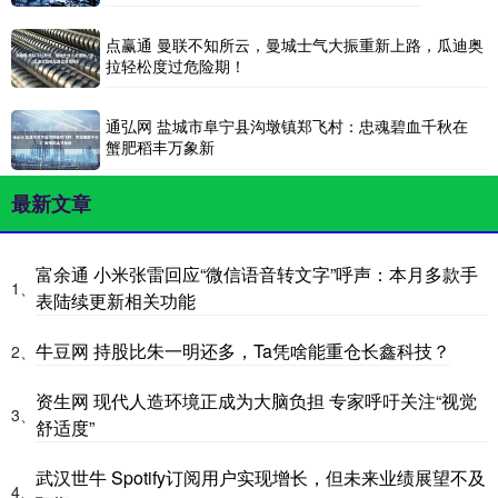
点赢通 曼联不知所云，曼城士气大振重新上路，瓜迪奥
拉轻松度过危险期！
通弘网 盐城市阜宁县沟墩镇郑飞村：忠魂碧血千秋在
蟹肥稻丰万象新
最新文章
富余通 小米张雷回应“微信语音转文字”呼声：本月多款手
1、
表陆续更新相关功能
牛豆网 持股比朱一明还多，Ta凭啥能重仓长鑫科技？
2、
资生网 现代人造环境正成为大脑负担 专家呼吁关注“视觉
3、
舒适度”
武汉世牛 Spotify订阅用户实现增长，但未来业绩展望不及
4、