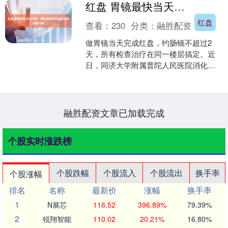
红盘 胃镜最快当天可做！普陀这家医院消化内科全新升级
红盘
查看：
230
分类：
融胜配资
做胃镜当天完成红盘，约肠镜不超过2
天，所有检查治疗在同一楼层搞定。近
日，同济大学附属普陀人民医院消化内
科病区与内镜中心完成全面升级，以“一
体化管理”模式重塑服务....
融胜配资文章已加载完成
个股实时涨跌榜
个股跌幅
个股流入
个股流出
换手率
个股涨幅
排名
名称
最新价
涨幅
换手率
1
N展芯
116.52
396.89%
79.39%
2
锐翔智能
110.02
20.21%
16.80%