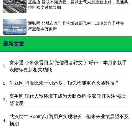
点赢通 曼联不知所云，曼城士气大振重新上路，瓜迪奥
拉轻松度过危险期！
通弘网 盐城市阜宁县沟墩镇郑飞村：忠魂碧血千秋在
蟹肥稻丰万象新
最新文章
富余通 小米张雷回应“微信语音转文字”呼声：本月多款手
1、
表陆续更新相关功能
牛豆网 持股比朱一明还多，Ta凭啥能重仓长鑫科技？
2、
资生网 现代人造环境正成为大脑负担 专家呼吁关注“视觉
3、
舒适度”
武汉世牛 Spotify订阅用户实现增长，但未来业绩展望不及
4、
预期