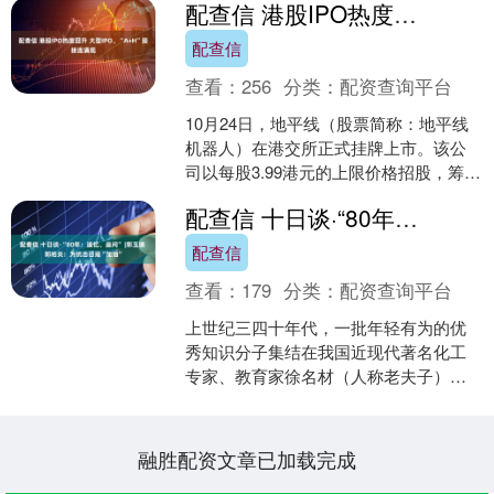
配查信 港股IPO热度回升 大型IPO、“A+H”股接连涌现
配查信
查看：
256
分类：
配资查询平台
10月24日，地平线（股票简称：地平线
机器人）在港交所正式挂牌上市。该公
司以每股3.99港元的上限价格招股，筹资
54亿港元，成为2024年香港市场首次公
配查信 十日谈·“80年：追忆、追问” |郭玉瑛 郭柏炎：为抗击日寇“加油”
开募股中....
配查信
查看：
179
分类：
配资查询平台
上世纪三四十年代，一批年轻有为的优
秀知识分子集结在我国近现代著名化工
专家、教育家徐名材（人称老夫子）的
麾下，于1941年在重庆筹建动力油料
厂。他们在十分艰苦的条....
融胜配资文章已加载完成