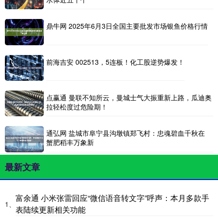
鼎牛网 2025年6月3日全国主要批发市场银鱼价格行情
前海吉安 002513，5连板！化工股逆势爆发！
点赢通 曼联不知所云，曼城士气大振重新上路，瓜迪奥
拉轻松度过危险期！
通弘网 盐城市阜宁县沟墩镇郑飞村：忠魂碧血千秋在
蟹肥稻丰万象新
最新文章
富余通 小米张雷回应“微信语音转文字”呼声：本月多款手
1、
表陆续更新相关功能