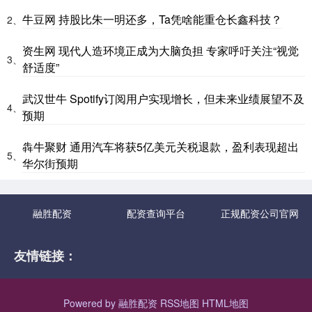
牛豆网 持股比朱一明还多，Ta凭啥能重仓长鑫科技？
2、
资生网 现代人造环境正成为大脑负担 专家呼吁关注“视觉
3、
舒适度”
武汉世牛 Spotify订阅用户实现增长，但未来业绩展望不及
4、
预期
犇牛聚财 通用汽车将获5亿美元关税退款，盈利表现超出
5、
华尔街预期
融胜配资
配资查询平台
正规配资公司官网
友情链接：
Powered by
融胜配资
RSS地图
HTML地图