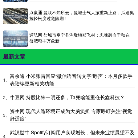
点赢通 曼联不知所云，曼城士气大振重新上路，瓜迪奥
拉轻松度过危险期！
通弘网 盐城市阜宁县沟墩镇郑飞村：忠魂碧血千秋在
蟹肥稻丰万象新
最新文章
富余通 小米张雷回应“微信语音转文字”呼声：本月多款手
1、
表陆续更新相关功能
牛豆网 持股比朱一明还多，Ta凭啥能重仓长鑫科技？
2、
资生网 现代人造环境正成为大脑负担 专家呼吁关注“视觉
3、
舒适度”
武汉世牛 Spotify订阅用户实现增长，但未来业绩展望不及
4、